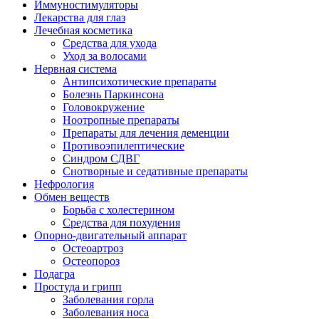
Иммуностимуляторы
Лекарства для глаз
Лечебная косметика
Средства для ухода
Уход за волосами
Нервная система
Антипсихотические препараты
Болезнь Паркинсона
Головокружение
Ноотропные препараты
Препараты для лечения деменции
Противоэпилептические
Синдром СДВГ
Снотворные и седативные препараты
Нефрология
Обмен веществ
Борьба с холестерином
Средства для похудения
Опорно-двигательный аппарат
Остеоартроз
Остеопороз
Подагра
Простуда и грипп
Заболевания горла
Заболевания носа