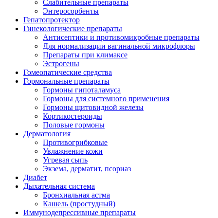
Слабительные препараты
Энтеросорбенты
Гепатопротектор
Гинекологические препараты
Антисептики и противомикробные препараты
Для нормализации вагинальной микрофлоры
Препараты при климаксе
Эстрогены
Гомеопатические средства
Гормональные препараты
Гормоны гипоталамуса
Гормоны для системного применения
Гормоны щитовидной железы
Кортикостероиды
Половые гормоны
Дерматология
Противогрибковые
Увлажнение кожи
Угревая сыпь
Экзема, дерматит, псориаз
Диабет
Дыхательная система
Бронхиальная астма
Кашель (простудный)
Иммунодепрессивные препараты