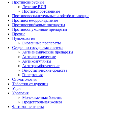
Противовирусные
Лечение ВИЧ
Противопротозойные
Противовоспалительные и обезболивающие
Противогеморроидальные
Противогрибковые препараты
Противоопухолевые препараты
Прочие
Пульмология
Биогенные препараты
Сердечно-сосудистая система
Антианемические препараты
Антиаритмические
Антикоагулянты
Антитромботические
Гемостатические средства
Гипертония
Стоматология
Таблетки от курения
Угри
Урология
Мочекаменная болезнь
Предстательная железа
Фитоконцентраты