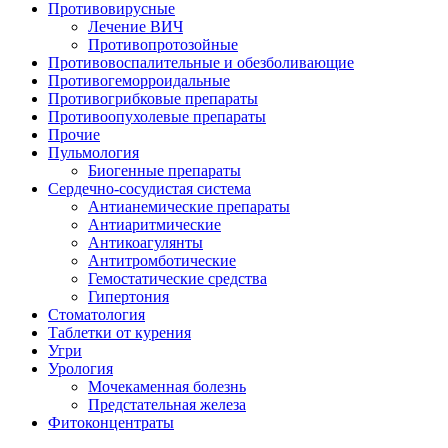
Противовирусные
Лечение ВИЧ
Противопротозойные
Противовоспалительные и обезболивающие
Противогеморроидальные
Противогрибковые препараты
Противоопухолевые препараты
Прочие
Пульмология
Биогенные препараты
Сердечно-сосудистая система
Антианемические препараты
Антиаритмические
Антикоагулянты
Антитромботические
Гемостатические средства
Гипертония
Стоматология
Таблетки от курения
Угри
Урология
Мочекаменная болезнь
Предстательная железа
Фитоконцентраты