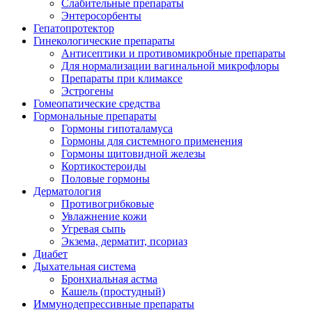
Слабительные препараты
Энтеросорбенты
Гепатопротектор
Гинекологические препараты
Антисептики и противомикробные препараты
Для нормализации вагинальной микрофлоры
Препараты при климаксе
Эстрогены
Гомеопатические средства
Гормональные препараты
Гормоны гипоталамуса
Гормоны для системного применения
Гормоны щитовидной железы
Кортикостероиды
Половые гормоны
Дерматология
Противогрибковые
Увлажнение кожи
Угревая сыпь
Экзема, дерматит, псориаз
Диабет
Дыхательная система
Бронхиальная астма
Кашель (простудный)
Иммунодепрессивные препараты