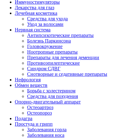
Иммуностимуляторы
Лекарства для глаз
Лечебная косметика
Средства для ухода
Уход за волосами
Нервная система
Антипсихотические препараты
Болезнь Паркинсона
Головокружение
Ноотропные препараты
Препараты для лечения деменции
Противоэпилептические
Синдром СДВГ
Снотворные и седативные препараты
Нефрология
Обмен веществ
Борьба с холестерином
Средства для похудения
Опорно-двигательный аппарат
Остеоартроз
Остеопороз
Подагра
Простуда и грипп
Заболевания горла
Заболевания носа