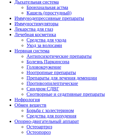
Дыхательная система
Бронхиальная астма
Кашель (простудный)
Иммунодепрессивные препараты
Иммуностимуляторы
Лекарства для глаз
Лечебная косметика
Средства для ухода
Уход за волосами
Нервная система
Антипсихотические препараты
Болезнь Паркинсона
Головокружение
Ноотропные препараты
Препараты для лечения деменции
Противоэпилептические
Синдром СДВГ
Снотворные и седативные препараты
Нефрология
Обмен веществ
Борьба с холестерином
Средства для похудения
Опорно-двигательный аппарат
Остеоартроз
Остеопороз