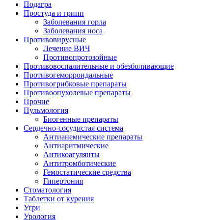
Подагра
Простуда и грипп
Заболевания горла
Заболевания носа
Противовирусные
Лечение ВИЧ
Противопротозойные
Противовоспалительные и обезболивающие
Противогеморроидальные
Противогрибковые препараты
Противоопухолевые препараты
Прочие
Пульмология
Биогенные препараты
Сердечно-сосудистая система
Антианемические препараты
Антиаритмические
Антикоагулянты
Антитромботические
Гемостатические средства
Гипертония
Стоматология
Таблетки от курения
Угри
Урология