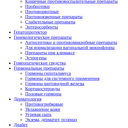
Кишечные противовоспалительные препараты
Пробиотики
Противорвотные
Противоязвенные препараты
Слабительные препараты
Энтеросорбенты
Гепатопротектор
Гинекологические препараты
Антисептики и противомикробные препараты
Для нормализации вагинальной микрофлоры
Препараты при климаксе
Эстрогены
Гомеопатические средства
Гормональные препараты
Гормоны гипоталамуса
Гормоны для системного применения
Гормоны щитовидной железы
Кортикостероиды
Половые гормоны
Дерматология
Противогрибковые
Увлажнение кожи
Угревая сыпь
Экзема, дерматит, псориаз
Диабет