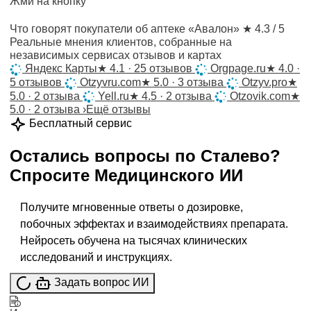
Жми на кнопку
Что говорят покупатели об аптеке «Авалон»
★ 4.3 / 5
Реальные мнения клиентов, собранные на
независимых сервисах отзывов и картах
Яндекс Карты
★
4.1 · 25 отзывов
Orgpage.ru
★
4.0 ·
5 отзывов
Otzyvru.com
★
5.0 · 3 отзыва
Otzyv.pro
★
5.0 · 2 отзыва
Yell.ru
★
4.5 · 2 отзыва
Otzovik.com
★
5.0 · 2 отзыва
›
Ещё отзывы
Бесплатный сервис
Остались вопросы по
Сталево
?
Спросите
Медицинского ИИ
Получите мгновенные ответы о дозировке,
побочных эффектах и взаимодействиях препарата.
Нейросеть обучена на тысячах клинических
исследований и инструкциях.
Задать вопрос ИИ