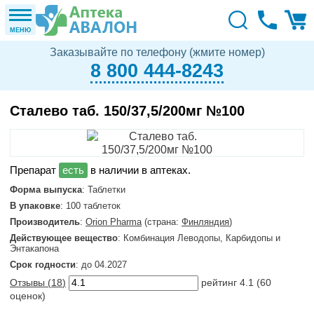
МЕНЮ
Заказывайте по телефону (жмите номер)
8 800 444-8243
Сталево таб. 150/37,5/200мг №100
в наличии в аптеках.
Форма выпуска
: Таблетки
В упаковке
: 100 таблеток
Производитель
:
Orion Pharma
(страна:
Финляндия
)
Действующее вещество
: Комбинация Леводопы, Карбидопы и
Энтакапона
Срок годности
: до 04.2027
Отзывы (
18
)
рейтинг
4.1
(
60
оценок)