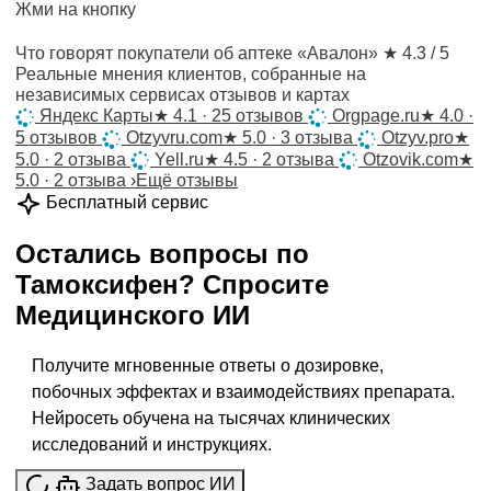
Жми на кнопку
Что говорят покупатели об аптеке «Авалон»
★ 4.3 / 5
Реальные мнения клиентов, собранные на
независимых сервисах отзывов и картах
Яндекс Карты
★
4.1 · 25 отзывов
Orgpage.ru
★
4.0 ·
5 отзывов
Otzyvru.com
★
5.0 · 3 отзыва
Otzyv.pro
★
5.0 · 2 отзыва
Yell.ru
★
4.5 · 2 отзыва
Otzovik.com
★
5.0 · 2 отзыва
›
Ещё отзывы
Бесплатный сервис
Остались вопросы по
Тамоксифен
?
Спросите
Медицинского ИИ
Получите мгновенные ответы о дозировке,
побочных эффектах и взаимодействиях препарата.
Нейросеть обучена на тысячах клинических
исследований и инструкциях.
Задать вопрос ИИ