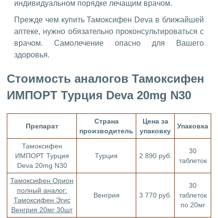
индивидуальном порядке лечащим врачом.
Прежде чем купить Тамоксифен Deva в ближайшей
аптеке, нужно обязательно проконсультироваться с
врачом. Самолечение опасно для Вашего
здоровья.
Стоимость аналогов Тамоксифен
ИМПОРТ Турция Deva 20mg N30
Страна
Цена за
Препарат
Упаковка
производитель
упаковку
Тамоксифен
30
ИМПОРТ Турция
Турция
2 890 руб.
таблеток
Deva 20mg N30
Тамоксифен Орион
30
полный аналог:
Венгрия
3 770 руб.
таблеток
Тамоксифен Эгис
по 20мг
Венгрия 20мг 30шт