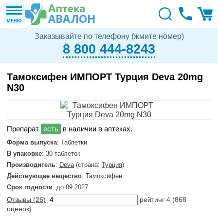
МЕНЮ
Заказывайте по телефону (жмите номер)
8 800 444-8243
Тамоксифен ИМПОРТ Турция Deva 20mg
N30
в наличии в аптеках.
Форма выпуска
: Таблетки
В упаковке
: 30 таблеток
Производитель
:
Deva
(страна:
Турция
)
Действующее вещество
: Тамоксифен
Срок годности
: до 09.2027
Отзывы (
26
)
рейтинг
4
(
868
оценок)