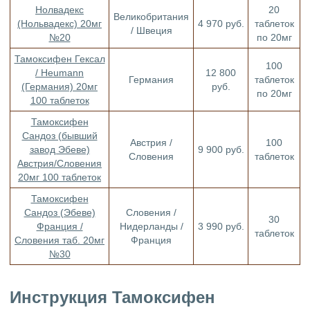
Нолвадекс
20
Великобритания
(Нольвадекс) 20мг
4 970 руб.
таблеток
/ Швеция
№20
по 20мг
Тамоксифен Гексал
100
/ Heumann
12 800
Германия
таблеток
(Германия) 20мг
руб.
по 20мг
100 таблеток
Тамоксифен
Сандоз (бывший
Австрия /
100
завод Эбеве)
9 900 руб.
Словения
таблеток
Австрия/Словения
20мг 100 таблеток
Тамоксифен
Сандоз (Эбеве)
Словения /
30
Франция /
Нидерланды /
3 990 руб.
таблеток
Словения таб. 20мг
Франция
№30
Инструкция Тамоксифен