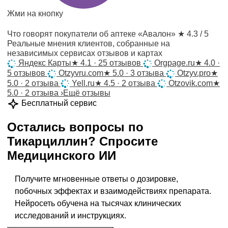
Жми на кнопку
Что говорят покупатели об аптеке «Авалон»
★ 4.3 / 5
Реальные мнения клиентов, собранные на
независимых сервисах отзывов и картах
Яндекс Карты
★
4.1 · 25 отзывов
Orgpage.ru
★
4.0 ·
5 отзывов
Otzyvru.com
★
5.0 · 3 отзыва
Otzyv.pro
★
5.0 · 2 отзыва
Yell.ru
★
4.5 · 2 отзыва
Otzovik.com
★
5.0 · 2 отзыва
›
Ещё отзывы
Бесплатный сервис
Остались вопросы по
Тикарциллин
?
Спросите
Медицинского ИИ
Получите мгновенные ответы о дозировке,
побочных эффектах и взаимодействиях препарата.
Нейросеть обучена на тысячах клинических
исследований и инструкциях.