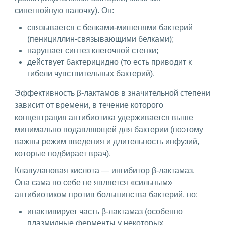
синегнойную палочку). Он:
связывается с белками-мишенями бактерий
(пенициллин-связывающими белками);
нарушает синтез клеточной стенки;
действует бактерицидно (то есть приводит к
гибели чувствительных бактерий).
Эффективность β-лактамов в значительной степени
зависит от времени, в течение которого
концентрация антибиотика удерживается выше
минимально подавляющей для бактерии (поэтому
важны режим введения и длительность инфузий,
которые подбирает врач).
Клавулановая кислота — ингибитор β-лактамаз.
Она сама по себе не является «сильным»
антибиотиком против большинства бактерий, но:
инактивирует часть β-лактамаз (особенно
плазмидные ферменты у некоторых