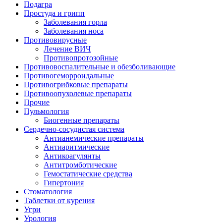
Подагра
Простуда и грипп
Заболевания горла
Заболевания носа
Противовирусные
Лечение ВИЧ
Противопротозойные
Противовоспалительные и обезболивающие
Противогеморроидальные
Противогрибковые препараты
Противоопухолевые препараты
Прочие
Пульмология
Биогенные препараты
Сердечно-сосудистая система
Антианемические препараты
Антиаритмические
Антикоагулянты
Антитромботические
Гемостатические средства
Гипертония
Стоматология
Таблетки от курения
Угри
Урология