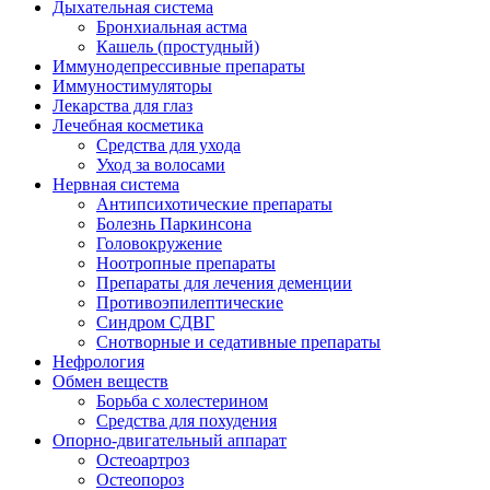
Дыхательная система
Бронхиальная астма
Кашель (простудный)
Иммунодепрессивные препараты
Иммуностимуляторы
Лекарства для глаз
Лечебная косметика
Средства для ухода
Уход за волосами
Нервная система
Антипсихотические препараты
Болезнь Паркинсона
Головокружение
Ноотропные препараты
Препараты для лечения деменции
Противоэпилептические
Синдром СДВГ
Снотворные и седативные препараты
Нефрология
Обмен веществ
Борьба с холестерином
Средства для похудения
Опорно-двигательный аппарат
Остеоартроз
Остеопороз