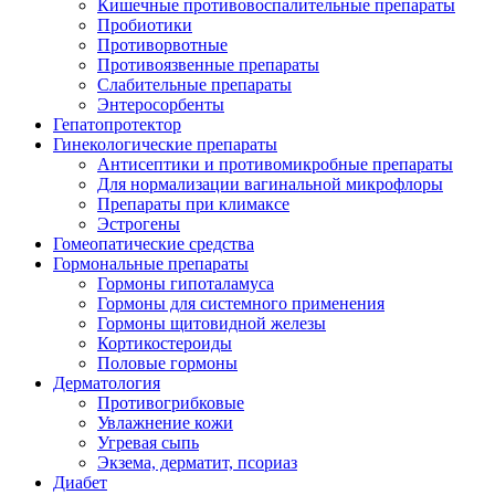
Кишечные противовоспалительные препараты
Пробиотики
Противорвотные
Противоязвенные препараты
Слабительные препараты
Энтеросорбенты
Гепатопротектор
Гинекологические препараты
Антисептики и противомикробные препараты
Для нормализации вагинальной микрофлоры
Препараты при климаксе
Эстрогены
Гомеопатические средства
Гормональные препараты
Гормоны гипоталамуса
Гормоны для системного применения
Гормоны щитовидной железы
Кортикостероиды
Половые гормоны
Дерматология
Противогрибковые
Увлажнение кожи
Угревая сыпь
Экзема, дерматит, псориаз
Диабет