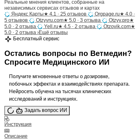
Реальные мнения клиентов, собранные на
независимых сервисах отзывов и картах
Яндекс Карты
★
4.1 · 25 отзывов
Orgpage.ru
★
4.0 ·
5 отзывов
Otzyvru.com
★
5.0 · 3 отзыва
Otzyv.pro
★
5.0 · 2 отзыва
Yell.ru
★
4.5 · 2 отзыва
Otzovik.com
★
5.0 · 2 отзыва
›
Ещё отзывы
Бесплатный сервис
Остались вопросы по
Ветмедин
?
Спросите
Медицинского ИИ
Получите мгновенные ответы о дозировке,
побочных эффектах и взаимодействиях препарата.
Нейросеть обучена на тысячах клинических
исследований и инструкциях.
Задать вопрос ИИ
Инструкция
Описание