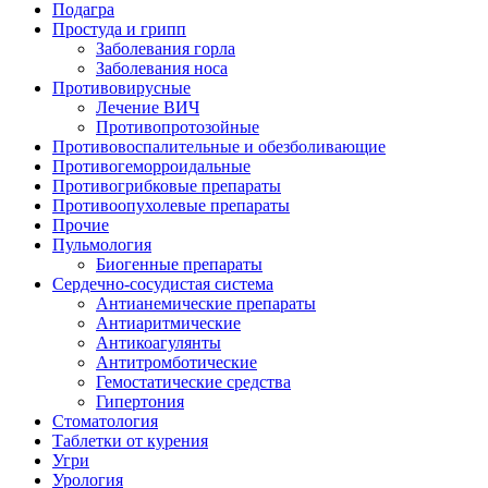
Подагра
Простуда и грипп
Заболевания горла
Заболевания носа
Противовирусные
Лечение ВИЧ
Противопротозойные
Противовоспалительные и обезболивающие
Противогеморроидальные
Противогрибковые препараты
Противоопухолевые препараты
Прочие
Пульмология
Биогенные препараты
Сердечно-сосудистая система
Антианемические препараты
Антиаритмические
Антикоагулянты
Антитромботические
Гемостатические средства
Гипертония
Стоматология
Таблетки от курения
Угри
Урология