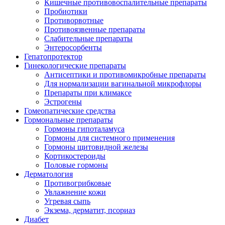
Кишечные противовоспалительные препараты
Пробиотики
Противорвотные
Противоязвенные препараты
Слабительные препараты
Энтеросорбенты
Гепатопротектор
Гинекологические препараты
Антисептики и противомикробные препараты
Для нормализации вагинальной микрофлоры
Препараты при климаксе
Эстрогены
Гомеопатические средства
Гормональные препараты
Гормоны гипоталамуса
Гормоны для системного применения
Гормоны щитовидной железы
Кортикостероиды
Половые гормоны
Дерматология
Противогрибковые
Увлажнение кожи
Угревая сыпь
Экзема, дерматит, псориаз
Диабет