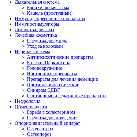
Дыхательная система
Бронхиальная астма
Кашель (простудный)
Иммунодепрессивные препараты
Иммуностимуляторы
Лекарства для глаз
Лечебная косметика
Средства для ухода
Уход за волосами
Нервная система
Антипсихотические препараты
Болезнь Паркинсона
Головокружение
Ноотропные препараты
Препараты для лечения деменции
Противоэпилептические
Синдром СДВГ
Снотворные и седативные препараты
Нефрология
Обмен веществ
Борьба с холестерином
Средства для похудения
Опорно-двигательный аппарат
Остеоартроз
Остеопороз