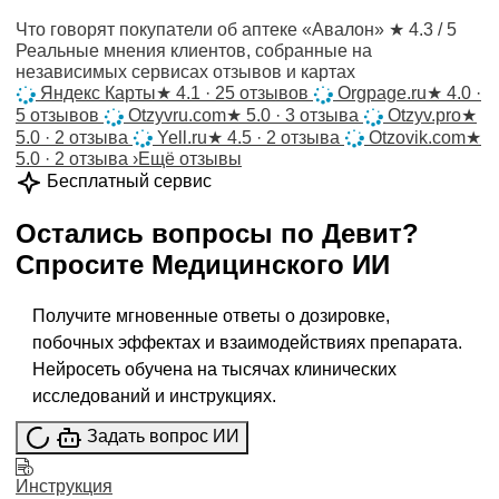
Что говорят покупатели об аптеке «Авалон»
★ 4.3 / 5
Реальные мнения клиентов, собранные на
независимых сервисах отзывов и картах
Яндекс Карты
★
4.1 · 25 отзывов
Orgpage.ru
★
4.0 ·
5 отзывов
Otzyvru.com
★
5.0 · 3 отзыва
Otzyv.pro
★
5.0 · 2 отзыва
Yell.ru
★
4.5 · 2 отзыва
Otzovik.com
★
5.0 · 2 отзыва
›
Ещё отзывы
Бесплатный сервис
Остались вопросы по
Девит
?
Спросите
Медицинского ИИ
Получите мгновенные ответы о дозировке,
побочных эффектах и взаимодействиях препарата.
Нейросеть обучена на тысячах клинических
исследований и инструкциях.
Задать вопрос ИИ
Инструкция