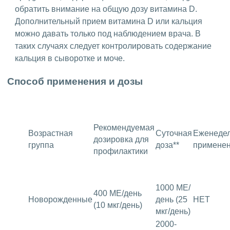
обратить внимание на общую дозу витамина D.
Дополнительный прием витамина D или кальция
можно давать только под наблюдением врача. В
таких случаях следует контролировать содержание
кальция в сыворотке и моче.
Способ применения и дозы
Рекомендуемая
Возрастная
Суточная
Еженеде
дозировка для
группа
доза**
примене
профилактики
1000 МЕ/
400 МЕ/день
Новорожденные
день (25
НЕТ
(10 мкг/день)
мкг/день)
2000-