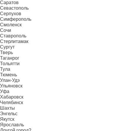
Саратов
Севастополь
Серпухов
Симферополь
Смоленск
Сочи
Ставрополь
Стерлитамак
Сургут
Тверь
Таганрог
Тольятти
Тула
Тюмень
Улан-Удэ
Ульяновск
Уфа
Хабаровск
Челябинск
Шахты
Энгельс
Якутск
Ярославль
Другой город?