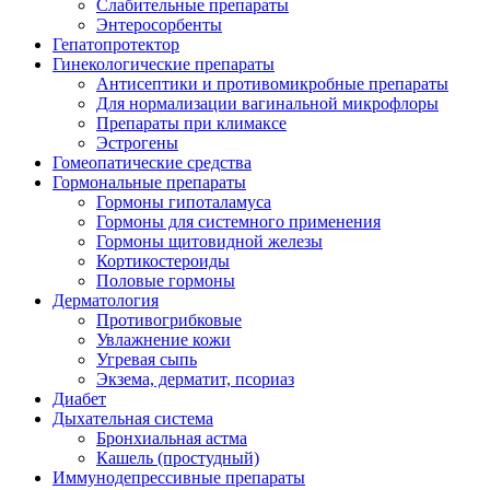
Слабительные препараты
Энтеросорбенты
Гепатопротектор
Гинекологические препараты
Антисептики и противомикробные препараты
Для нормализации вагинальной микрофлоры
Препараты при климаксе
Эстрогены
Гомеопатические средства
Гормональные препараты
Гормоны гипоталамуса
Гормоны для системного применения
Гормоны щитовидной железы
Кортикостероиды
Половые гормоны
Дерматология
Противогрибковые
Увлажнение кожи
Угревая сыпь
Экзема, дерматит, псориаз
Диабет
Дыхательная система
Бронхиальная астма
Кашель (простудный)
Иммунодепрессивные препараты