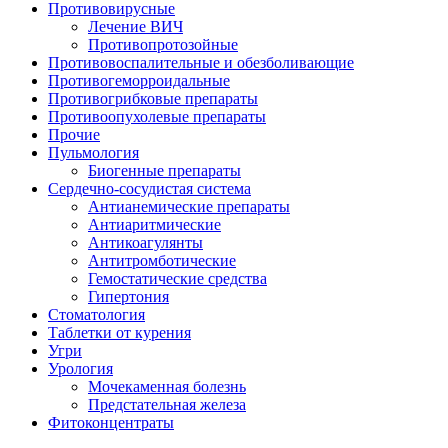
Противовирусные
Лечение ВИЧ
Противопротозойные
Противовоспалительные и обезболивающие
Противогеморроидальные
Противогрибковые препараты
Противоопухолевые препараты
Прочие
Пульмология
Биогенные препараты
Сердечно-сосудистая система
Антианемические препараты
Антиаритмические
Антикоагулянты
Антитромботические
Гемостатические средства
Гипертония
Стоматология
Таблетки от курения
Угри
Урология
Мочекаменная болезнь
Предстательная железа
Фитоконцентраты