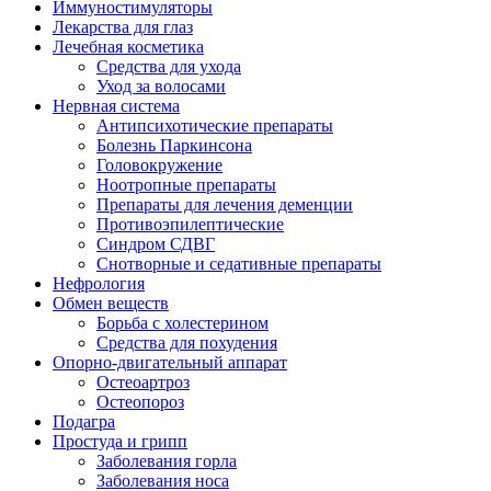
Иммуностимуляторы
Лекарства для глаз
Лечебная косметика
Средства для ухода
Уход за волосами
Нервная система
Антипсихотические препараты
Болезнь Паркинсона
Головокружение
Ноотропные препараты
Препараты для лечения деменции
Противоэпилептические
Синдром СДВГ
Снотворные и седативные препараты
Нефрология
Обмен веществ
Борьба с холестерином
Средства для похудения
Опорно-двигательный аппарат
Остеоартроз
Остеопороз
Подагра
Простуда и грипп
Заболевания горла
Заболевания носа