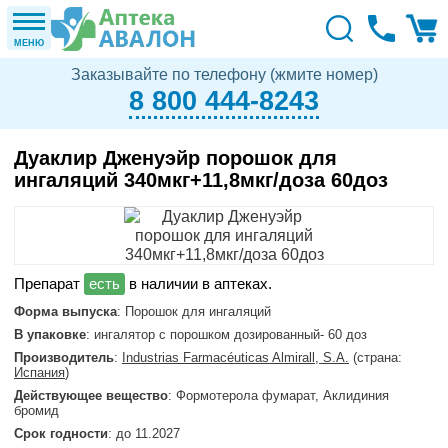
МЕНЮ
Заказывайте по телефону (жмите номер)
8 800 444-8243
Дуаклир Дженуэйр порошок для
ингаляций 340мкг+11,8мкг/доза 60доз
в наличии в аптеках.
Форма выпуска
: Порошок для ингаляций
В упаковке
: ингалятор с порошком дозированный- 60 доз
Производитель
:
Industrias Farmacéuticas Almirall, S.A.
(страна:
Испания
)
Действующее вещество
: Формотерола фумарат, Аклидиния
бромид
Срок годности
: до 11.2027