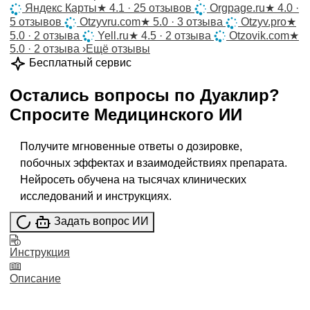
Яндекс Карты
★
4.1 · 25 отзывов
Orgpage.ru
★
4.0 ·
5 отзывов
Otzyvru.com
★
5.0 · 3 отзыва
Otzyv.pro
★
5.0 · 2 отзыва
Yell.ru
★
4.5 · 2 отзыва
Otzovik.com
★
5.0 · 2 отзыва
›
Ещё отзывы
Бесплатный сервис
Остались вопросы по
Дуаклир
?
Спросите
Медицинского ИИ
Получите мгновенные ответы о дозировке,
побочных эффектах и взаимодействиях препарата.
Нейросеть обучена на тысячах клинических
исследований и инструкциях.
Задать вопрос ИИ
Инструкция
Описание