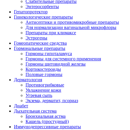
Слабительные препараты
Энтеросорбенты
Гепатопротектор
Гинекологические препараты
Антисептики и противомикробные препараты
Для нормализации вагинальной микрофлоры
Препараты при климаксе
Эстрогены
Гомеопатические средства
Гормональные препараты
Гормоны гипоталамуса
Гормоны для системного применения
Гормоны щитовидной железы
Кортикостероиды
Половые гормоны
Дерматология
Противогрибковые
Увлажнение кожи
Угревая сыпь
Экзема, дерматит, псориаз
Диабет
Дыхательная система
Бронхиальная астма
Кашель (простудный)
Иммунодепрессивные препараты