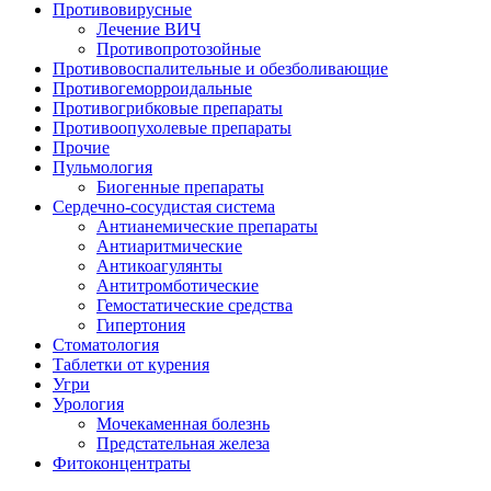
Противовирусные
Лечение ВИЧ
Противопротозойные
Противовоспалительные и обезболивающие
Противогеморроидальные
Противогрибковые препараты
Противоопухолевые препараты
Прочие
Пульмология
Биогенные препараты
Сердечно-сосудистая система
Антианемические препараты
Антиаритмические
Антикоагулянты
Антитромботические
Гемостатические средства
Гипертония
Стоматология
Таблетки от курения
Угри
Урология
Мочекаменная болезнь
Предстательная железа
Фитоконцентраты