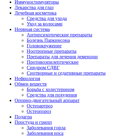
Иммуностимуляторы
Лекарства для глаз
Лечебная косметика
Средства для ухода
Уход за волосами
Нервная система
Антипсихотические препараты
Болезнь Паркинсона
Головокружение
Ноотропные препараты
Препараты для лечения деменции
Противоэпилептические
Синдром СДВГ
Снотворные и седативные препараты
Нефрология
Обмен веществ
Борьба с холестерином
Средства для похудения
Опорно-двигательный аппарат
Остеоартроз
Остеопороз
Подагра
Простуда и грипп
Заболевания горла
Заболевания носа