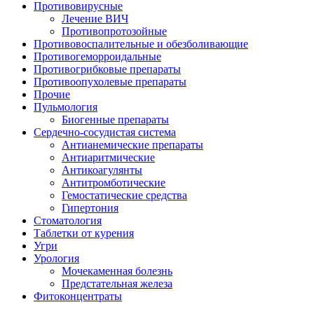
Противовирусные
Лечение ВИЧ
Противопротозойные
Противовоспалительные и обезболивающие
Противогеморроидальные
Противогрибковые препараты
Противоопухолевые препараты
Прочие
Пульмология
Биогенные препараты
Сердечно-сосудистая система
Антианемические препараты
Антиаритмические
Антикоагулянты
Антитромботические
Гемостатические средства
Гипертония
Стоматология
Таблетки от курения
Угри
Урология
Мочекаменная болезнь
Предстательная железа
Фитоконцентраты