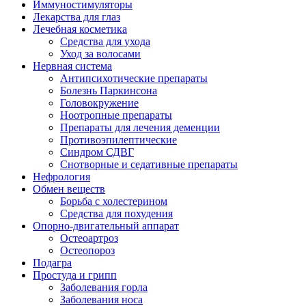
Иммуностимуляторы
Лекарства для глаз
Лечебная косметика
Средства для ухода
Уход за волосами
Нервная система
Антипсихотические препараты
Болезнь Паркинсона
Головокружение
Ноотропные препараты
Препараты для лечения деменции
Противоэпилептические
Синдром СДВГ
Снотворные и седативные препараты
Нефрология
Обмен веществ
Борьба с холестерином
Средства для похудения
Опорно-двигательный аппарат
Остеоартроз
Остеопороз
Подагра
Простуда и грипп
Заболевания горла
Заболевания носа