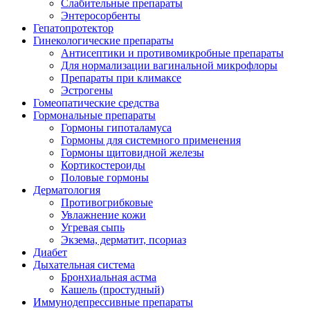
Слабительные препараты
Энтеросорбенты
Гепатопротектор
Гинекологические препараты
Антисептики и противомикробные препараты
Для нормализации вагинальной микрофлоры
Препараты при климаксе
Эстрогены
Гомеопатические средства
Гормональные препараты
Гормоны гипоталамуса
Гормоны для системного применения
Гормоны щитовидной железы
Кортикостероиды
Половые гормоны
Дерматология
Противогрибковые
Увлажнение кожи
Угревая сыпь
Экзема, дерматит, псориаз
Диабет
Дыхательная система
Бронхиальная астма
Кашель (простудный)
Иммунодепрессивные препараты