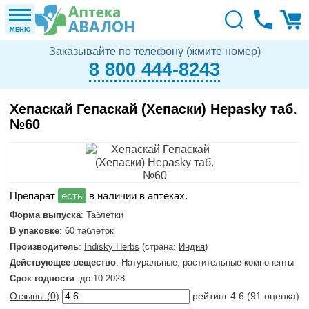
МЕНЮ
Заказывайте по телефону (жмите номер)
8 800 444-8243
Хепаскай Гепаскай (Хепаски) Hepasky таб.
№60
в наличии в аптеках.
Форма выпуска
: Таблетки
В упаковке
: 60 таблеток
Производитель
:
Indisky Herbs
(страна:
Индия
)
Действующее вещество
: Натуральные, растительные компоненты
Срок годности
: до 10.2028
Отзывы (
0
)
рейтинг
4.6
(
91
оценка)