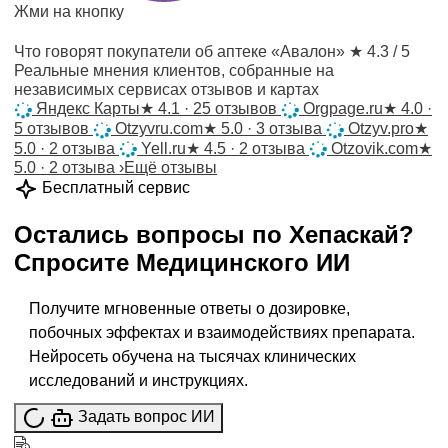
Жми на кнопку
Что говорят покупатели об аптеке «Авалон»
★ 4.3 / 5
Реальные мнения клиентов, собранные на
независимых сервисах отзывов и картах
Яндекс Карты
★
4.1 · 25 отзывов
Orgpage.ru
★
4.0 ·
5 отзывов
Otzyvru.com
★
5.0 · 3 отзыва
Otzyv.pro
★
5.0 · 2 отзыва
Yell.ru
★
4.5 · 2 отзыва
Otzovik.com
★
5.0 · 2 отзыва
›
Ещё отзывы
Бесплатный сервис
Остались вопросы по
Хепаскай
?
Спросите
Медицинского ИИ
Получите мгновенные ответы о дозировке,
побочных эффектах и взаимодействиях препарата.
Нейросеть обучена на тысячах клинических
исследований и инструкциях.
Задать вопрос ИИ