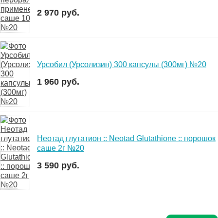
2 970 руб.
Урсобил (Урсолизин) 300 капсулы (300мг) №20
1 960 руб.
Неотад глутатион :: Neotad Glutathione :: порошок
саше 2г №20
3 590 руб.