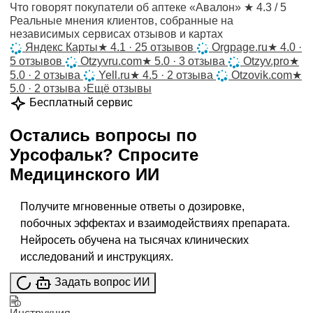
Что говорят покупатели об аптеке «Авалон»
★ 4.3 / 5
Реальные мнения клиентов, собранные на
независимых сервисах отзывов и картах
Яндекс Карты
★
4.1 · 25 отзывов
Orgpage.ru
★
4.0 ·
5 отзывов
Otzyvru.com
★
5.0 · 3 отзыва
Otzyv.pro
★
5.0 · 2 отзыва
Yell.ru
★
4.5 · 2 отзыва
Otzovik.com
★
5.0 · 2 отзыва
›
Ещё отзывы
Бесплатный сервис
Остались вопросы по
Урсофальк
?
Спросите
Медицинского ИИ
Получите мгновенные ответы о дозировке,
побочных эффектах и взаимодействиях препарата.
Нейросеть обучена на тысячах клинических
исследований и инструкциях.
Задать вопрос ИИ