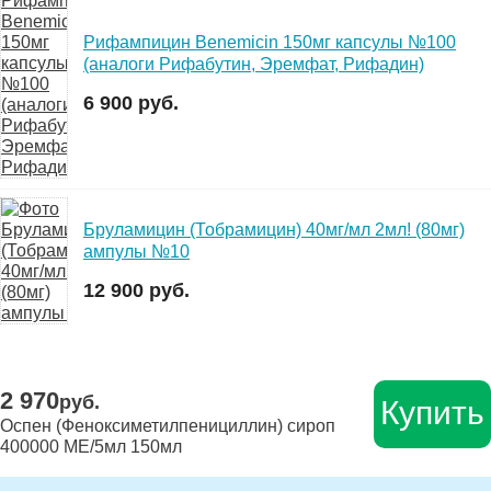
Рифампицин Benemicin 150мг капсулы №100
(аналоги Рифабутин, Эремфат, Рифадин)
6 900 руб.
Бруламицин (Тобрамицин) 40мг/мл 2мл! (80мг)
ампулы №10
12 900 руб.
2 970
руб.
Купить
Оспен (Феноксиметилпенициллин) сироп
400000 МЕ/5мл 150мл