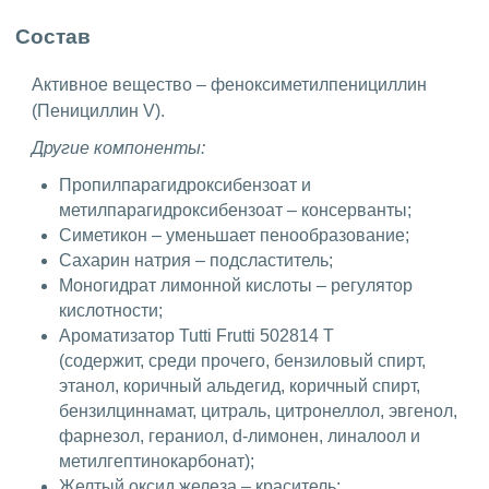
Состав
Активное вещество – феноксиметилпенициллин
(Пенициллин V).
Другие компоненты:
Пропилпарагидроксибензоат и
метилпарагидроксибензоат – консерванты;
Симетикон – уменьшает пенообразование;
Сахарин натрия – подсластитель;
Моногидрат лимонной кислоты – регулятор
кислотности;
Ароматизатор Tutti Frutti 502814 T
(содержит, среди прочего, бензиловый спирт,
этанол, коричный альдегид, коричный спирт,
бензилциннамат, цитраль, цитронеллол, эвгенол,
фарнезол, гераниол, d-лимонен, линалоол и
метилгептинокарбонат);
Желтый оксид железа – краситель;