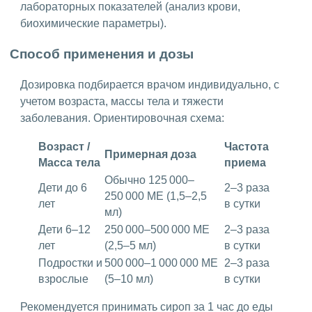
лабораторных показателей (анализ крови,
биохимические параметры).
Способ применения и дозы
Дозировка подбирается врачом индивидуально, с
учетом возраста, массы тела и тяжести
заболевания. Ориентировочная схема:
Возраст /
Частота
Примерная доза
Масса тела
приема
Обычно 125 000–
Дети до 6
2–3 раза
250 000 МЕ (1,5–2,5
лет
в сутки
мл)
Дети 6–12
250 000–500 000 МЕ
2–3 раза
лет
(2,5–5 мл)
в сутки
Подростки и
500 000–1 000 000 МЕ
2–3 раза
взрослые
(5–10 мл)
в сутки
Рекомендуется принимать сироп за 1 час до еды