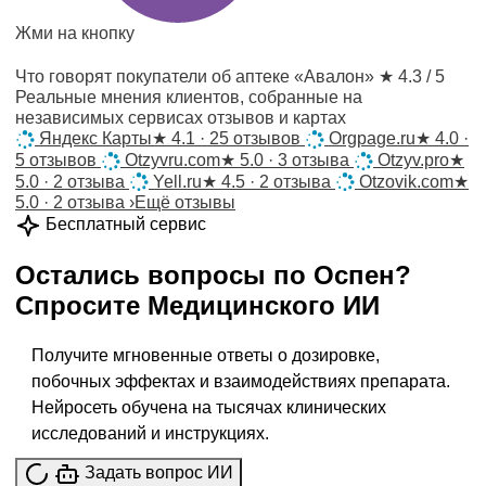
Жми на кнопку
Что говорят покупатели об аптеке «Авалон»
★ 4.3 / 5
Реальные мнения клиентов, собранные на
независимых сервисах отзывов и картах
Яндекс Карты
★
4.1 · 25 отзывов
Orgpage.ru
★
4.0 ·
5 отзывов
Otzyvru.com
★
5.0 · 3 отзыва
Otzyv.pro
★
5.0 · 2 отзыва
Yell.ru
★
4.5 · 2 отзыва
Otzovik.com
★
5.0 · 2 отзыва
›
Ещё отзывы
Бесплатный сервис
Остались вопросы по
Оспен
?
Спросите
Медицинского ИИ
Получите мгновенные ответы о дозировке,
побочных эффектах и взаимодействиях препарата.
Нейросеть обучена на тысячах клинических
исследований и инструкциях.
Задать вопрос ИИ