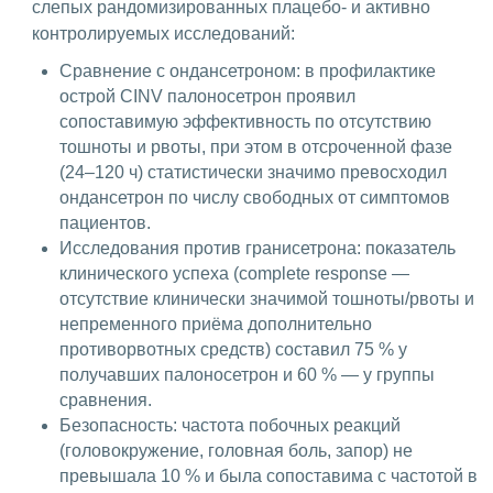
слепых рандомизированных плацебо- и активно
контролируемых исследований:
Сравнение с ондансетроном: в профилактике
острой CINV палоносетрон проявил
сопоставимую эффективность по отсутствию
тошноты и рвоты, при этом в отсроченной фазе
(24–120 ч) статистически значимо превосходил
ондансетрон по числу свободных от симптомов
пациентов.
Исследования против гранисетрона: показатель
клинического успеха (complete response —
отсутствие клинически значимой тошноты/рвоты и
непременного приёма дополнительно
противорвотных средств) составил 75 % у
получавших палоносетрон и 60 % — у группы
сравнения.
Безопасность: частота побочных реакций
(головокружение, головная боль, запор) не
превышала 10 % и была сопоставима с частотой в