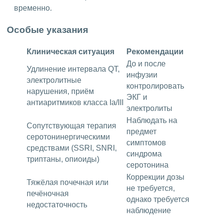
временно.
Особые указания
Клиническая ситуация
Рекомендации
До и после
Удлинение интервала QT,
инфузии
электролитные
контролировать
нарушения, приём
ЭКГ и
антиаритмиков класса Ia/III
электролиты
Наблюдать на
Сопутствующая терапия
предмет
серотонинергическими
симптомов
средствами (SSRI, SNRI,
синдрома
триптаны, опиоиды)
серотонина
Коррекции дозы
Тяжёлая почечная или
не требуется,
печёночная
однако требуется
недостаточность
наблюдение