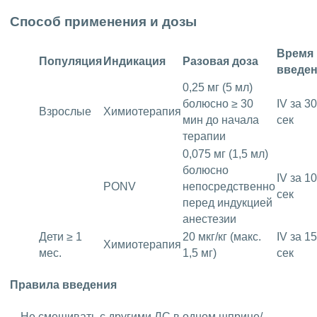
Способ применения и дозы
Время
Популяция
Индикация
Разовая доза
введе
0,25 мг (5 мл)
болюсно ≥ 30
IV за 30
Взрослые
Химиотерапия
мин до начала
сек
терапии
0,075 мг (1,5 мл)
болюсно
IV за 10
PONV
непосредственно
сек
перед индукцией
анестезии
Дети ≥ 1
20 мкг/кг (макс.
IV за 15
Химиотерапия
мес.
1,5 мг)
сек
Правила введения
Не смешивать с другими ЛС в одном шприце/