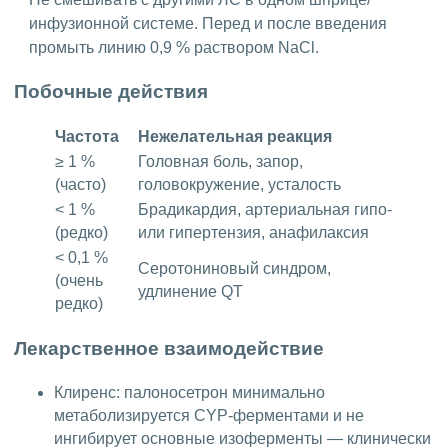
инфузионной системе. Перед и после введения
промыть линию 0,9 % раствором NaCl.
Побочные действия
Частота
Нежелательная реакция
≥ 1 %
Головная боль, запор,
(часто)
головокружение, усталость
< 1 %
Брадикардия, артериальная гипо-
(редко)
или гипертензия, анафилаксия
< 0,1 %
Серотониновый синдром,
(очень
удлинение QT
редко)
Лекарственное взаимодействие
Клиренс: палоносетрон минимально
метаболизируется CYP-ферментами и не
ингибирует основные изоферменты — клинически