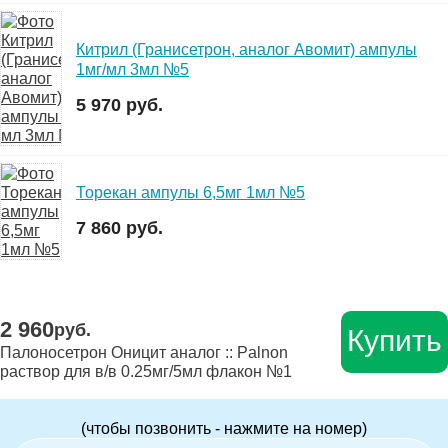
Китрил (Гранисетрон, аналог Авомит) ампулы
1мг/мл 3мл №5
5 970 руб.
Торекан ампулы 6,5мг 1мл №5
7 860 руб.
2 960
руб.
Купить
Палоносетрон Оницит аналог :: Palnon
раствор для в/в 0.25мг/5мл флакон №1
(чтобы позвонить - нажмите на номер)