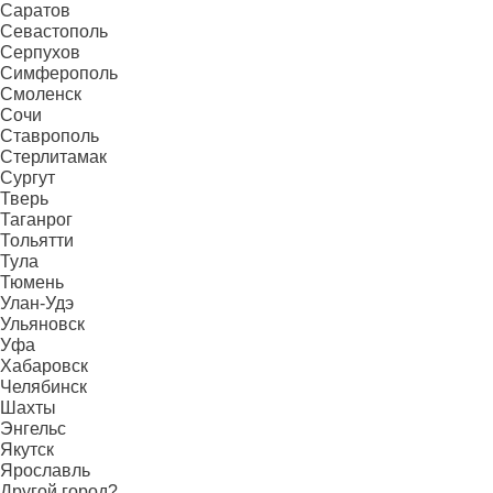
Саратов
Севастополь
Серпухов
Симферополь
Смоленск
Сочи
Ставрополь
Стерлитамак
Сургут
Тверь
Таганрог
Тольятти
Тула
Тюмень
Улан-Удэ
Ульяновск
Уфа
Хабаровск
Челябинск
Шахты
Энгельс
Якутск
Ярославль
Другой город?