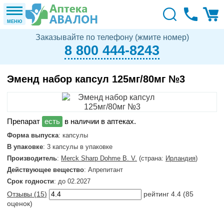
МЕНЮ
Заказывайте по телефону (жмите номер)
8 800 444-8243
Эменд набор капсул 125мг/80мг №3
в наличии в аптеках.
Форма выпуска
: капсулы
В упаковке
: 3 капсулы в упаковке
Производитель
:
Merck Sharp Dohme B. V.
(страна:
Ирландия
)
Действующее вещество
: Апрепитант
Срок годности
: до 02.2027
Отзывы (
15
)
рейтинг
4.4
(
85
оценок)