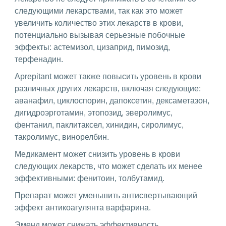
следующими лекарствами, так как это может
увеличить количество этих лекарств в крови,
потенциально вызывая серьезные побочные
эффекты: астемизол, цизаприд, пимозид,
терфенадин.
Aprepitant может также повысить уровень в крови
различных других лекарств, включая следующие:
аванафил, циклоспорин, дапоксетин, дексаметазон,
дигидроэрготамин, этопозид, эверолимус,
фентанил, паклитаксел, хинидин, сиролимус,
такролимус, винорелбин.
Медикамент может снизить уровень в крови
следующих лекарств, что может сделать их менее
эффективными: фенитоин, толбутамид.
Препарат может уменьшить антисвертывающий
эффект антикоагулянта варфарина.
Эменд может снижать эффективность