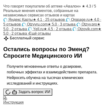
Что говорят покупатели об аптеке «Авалон»
★ 4.3 / 5
Реальные мнения клиентов, собранные на
независимых сервисах отзывов и картах
Яндекс Карты
★
4.1 · 25 отзывов
Orgpage.ru
★
4.0 ·
5 отзывов
Otzyvru.com
★
5.0 · 3 отзыва
Otzyv.pro
★
5.0 · 2 отзыва
Yell.ru
★
4.5 · 2 отзыва
Otzovik.com
★
5.0 · 2 отзыва
›
Ещё отзывы
Бесплатный сервис
Остались вопросы по
Эменд
?
Спросите
Медицинского ИИ
Получите мгновенные ответы о дозировке,
побочных эффектах и взаимодействиях препарата.
Нейросеть обучена на тысячах клинических
исследований и инструкциях.
Задать вопрос ИИ
Инструкция