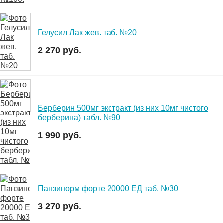
Гелусил Лак жев. таб. №20
2 270 руб.
Берберин 500мг экстракт (из них 10мг чистого
берберина) табл. №90
1 990 руб.
Панзинорм форте 20000 ЕД таб. №30
3 270 руб.