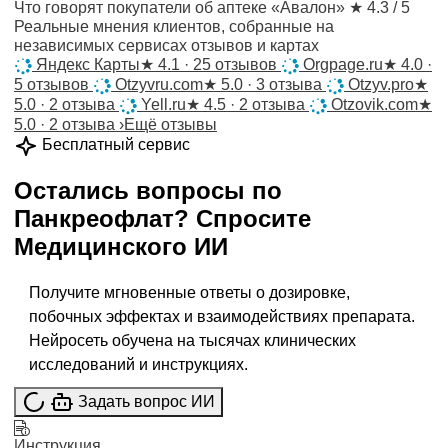
Что говорят покупатели об аптеке «Авалон»
★ 4.3 / 5
Реальные мнения клиентов, собранные на
независимых сервисах отзывов и картах
Яндекс Карты
★
4.1 · 25 отзывов
Orgpage.ru
★
4.0 ·
5 отзывов
Otzyvru.com
★
5.0 · 3 отзыва
Otzyv.pro
★
5.0 · 2 отзыва
Yell.ru
★
4.5 · 2 отзыва
Otzovik.com
★
5.0 · 2 отзыва
›
Ещё отзывы
Бесплатный сервис
Остались вопросы по
Панкреофлат
?
Спросите
Медицинского ИИ
Получите мгновенные ответы о дозировке,
побочных эффектах и взаимодействиях препарата.
Нейросеть обучена на тысячах клинических
исследований и инструкциях.
Задать вопрос ИИ
Инструкция