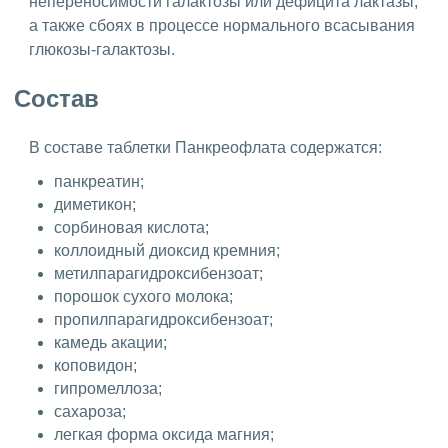
непереносимости галактозы или дефицита лактазы,
а также сбоях в процессе нормального всасывания
глюкозы-галактозы.
Состав
В составе таблетки Панкреофлата содержатся:
панкреатин;
диметикон;
сорбиновая кислота;
коллоидный диоксид кремния;
метилпарагидроксибензоат;
порошок сухого молока;
пропилпарагидроксибензоат;
камедь акации;
коповидон;
гипромеллоза;
сахароза;
легкая форма оксида магния;