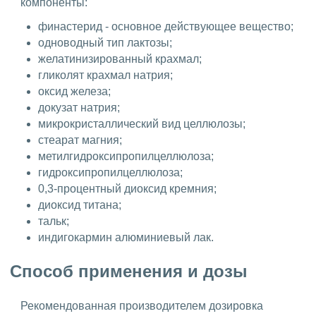
компоненты:
финастерид - основное действующее вещество;
одноводный тип лактозы;
желатинизированный крахмал;
гликолят крахмал натрия;
оксид железа;
докузат натрия;
микрокристаллический вид целлюлозы;
стеарат магния;
метилгидроксипропилцеллюлоза;
гидроксипропилцеллюлоза;
0,3-процентный диоксид кремния;
диоксид титана;
тальк;
индигокармин алюминиевый лак.
Способ применения и дозы
Рекомендованная производителем дозировка