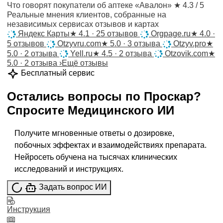
Что говорят покупатели об аптеке «Авалон»
★ 4.3 / 5
Реальные мнения клиентов, собранные на
независимых сервисах отзывов и картах
Яндекс Карты
★
4.1 · 25 отзывов
Orgpage.ru
★
4.0 ·
5 отзывов
Otzyvru.com
★
5.0 · 3 отзыва
Otzyv.pro
★
5.0 · 2 отзыва
Yell.ru
★
4.5 · 2 отзыва
Otzovik.com
★
5.0 · 2 отзыва
›
Ещё отзывы
Бесплатный сервис
Остались вопросы по
Проскар
?
Спросите
Медицинского ИИ
Получите мгновенные ответы о дозировке,
побочных эффектах и взаимодействиях препарата.
Нейросеть обучена на тысячах клинических
исследований и инструкциях.
Задать вопрос ИИ
Инструкция