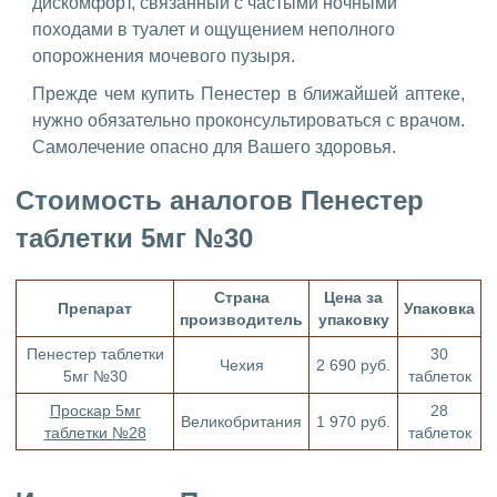
дискомфорт, связанный с частыми ночными
походами в туалет и ощущением неполного
опорожнения мочевого пузыря.
Прежде чем купить Пенестер в ближайшей аптеке,
нужно обязательно проконсультироваться с врачом.
Самолечение опасно для Вашего здоровья.
Стоимость аналогов Пенестер
таблетки 5мг №30
Страна
Цена за
Препарат
Упаковка
производитель
упаковку
Пенестер таблетки
30
Чехия
2 690 руб.
5мг №30
таблеток
Проскар 5мг
28
Великобритания
1 970 руб.
таблетки №28
таблеток