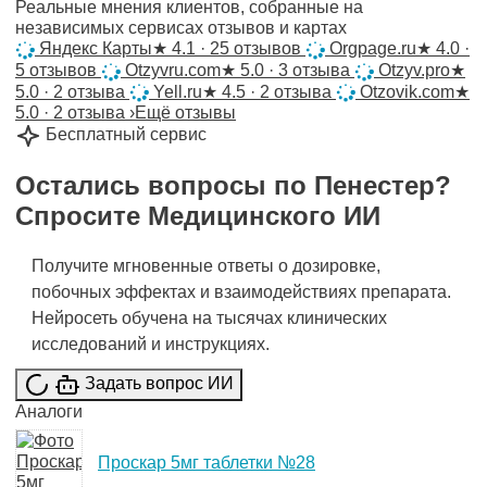
Реальные мнения клиентов, собранные на
независимых сервисах отзывов и картах
Яндекс Карты
★
4.1 · 25 отзывов
Orgpage.ru
★
4.0 ·
5 отзывов
Otzyvru.com
★
5.0 · 3 отзыва
Otzyv.pro
★
5.0 · 2 отзыва
Yell.ru
★
4.5 · 2 отзыва
Otzovik.com
★
5.0 · 2 отзыва
›
Ещё отзывы
Бесплатный сервис
Остались вопросы по
Пенестер
?
Спросите
Медицинского ИИ
Получите мгновенные ответы о дозировке,
побочных эффектах и взаимодействиях препарата.
Нейросеть обучена на тысячах клинических
исследований и инструкциях.
Задать вопрос ИИ
Аналоги
Проскар 5мг таблетки №28