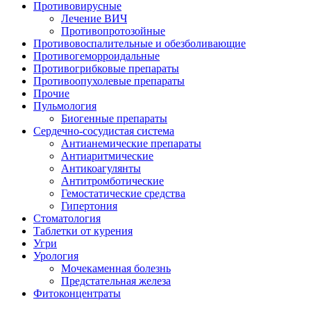
Противовирусные
Лечение ВИЧ
Противопротозойные
Противовоспалительные и обезболивающие
Противогеморроидальные
Противогрибковые препараты
Противоопухолевые препараты
Прочие
Пульмология
Биогенные препараты
Сердечно-сосудистая система
Антианемические препараты
Антиаритмические
Антикоагулянты
Антитромботические
Гемостатические средства
Гипертония
Стоматология
Таблетки от курения
Угри
Урология
Мочекаменная болезнь
Предстательная железа
Фитоконцентраты