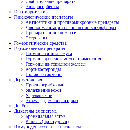
Слабительные препараты
Энтеросорбенты
Гепатопротектор
Гинекологические препараты
Антисептики и противомикробные препараты
Для нормализации вагинальной микрофлоры
Препараты при климаксе
Эстрогены
Гомеопатические средства
Гормональные препараты
Гормоны гипоталамуса
Гормоны для системного применения
Гормоны щитовидной железы
Кортикостероиды
Половые гормоны
Дерматология
Противогрибковые
Увлажнение кожи
Угревая сыпь
Экзема, дерматит, псориаз
Диабет
Дыхательная система
Бронхиальная астма
Кашель (простудный)
Иммунодепрессивные препараты