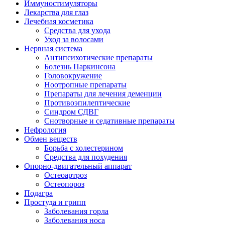
Иммуностимуляторы
Лекарства для глаз
Лечебная косметика
Средства для ухода
Уход за волосами
Нервная система
Антипсихотические препараты
Болезнь Паркинсона
Головокружение
Ноотропные препараты
Препараты для лечения деменции
Противоэпилептические
Синдром СДВГ
Снотворные и седативные препараты
Нефрология
Обмен веществ
Борьба с холестерином
Средства для похудения
Опорно-двигательный аппарат
Остеоартроз
Остеопороз
Подагра
Простуда и грипп
Заболевания горла
Заболевания носа