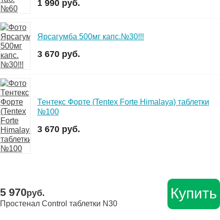
1 990 руб.
Ярсагумба 500мг капс.№30!!!
3 670 руб.
Тентекс Форте (Tentex Forte Himalaya) таблетки
№100
3 670 руб.
Купить
5 970
руб.
Простенал Control таблетки N30