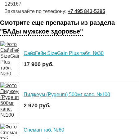
125167
Заказывайте по телефону:
+7 495 843-5295
Смотрите еще препараты из раздела
"БАДы мужское здоровье"
СайзГейн SizeGain Plus табл. №30
17 900 руб.
Пиджеум (Pygeum) 500мг капс. №100
2 970 руб.
Спеман таб. №60