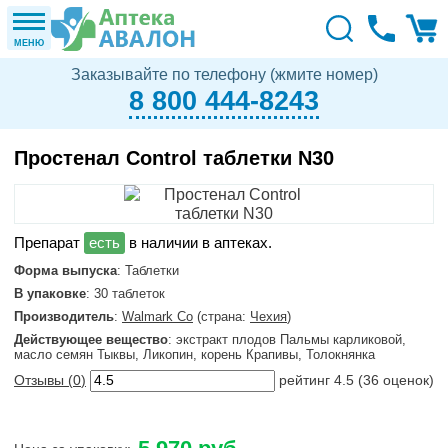
МЕНЮ
Заказывайте по телефону (жмите номер)
8 800 444-8243
Простенал Control таблетки N30
в наличии в аптеках.
Форма выпуска
: Таблетки
В упаковке
: 30 таблеток
Производитель
:
Walmark Co
(страна:
Чехия
)
Действующее вещество
: экстракт плодов Пальмы карликовой,
масло семян Тыквы, Ликопин, корень Крапивы, Толокнянка
Отзывы (
0
)
рейтинг
4.5
(
36
оценок)