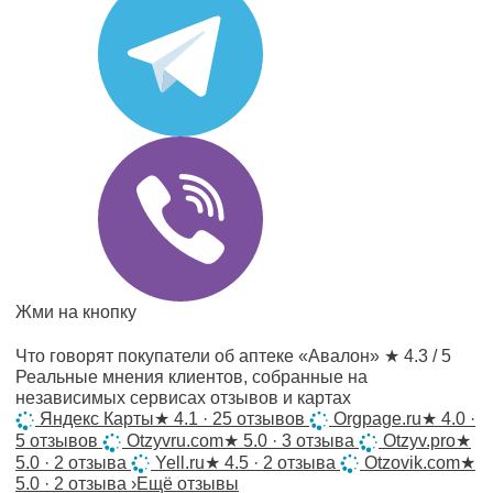
Жми на кнопку
Что говорят покупатели об аптеке «Авалон»
★ 4.3 / 5
Реальные мнения клиентов, собранные на
независимых сервисах отзывов и картах
Яндекс Карты
★
4.1 · 25 отзывов
Orgpage.ru
★
4.0 ·
5 отзывов
Otzyvru.com
★
5.0 · 3 отзыва
Otzyv.pro
★
5.0 · 2 отзыва
Yell.ru
★
4.5 · 2 отзыва
Otzovik.com
★
5.0 · 2 отзыва
›
Ещё отзывы