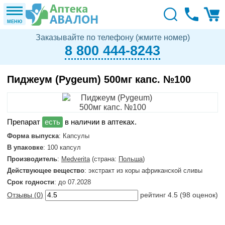
МЕНЮ
Заказывайте по телефону (жмите номер)
8 800 444-8243
Пиджеум (Pygeum) 500мг капс. №100
в наличии в аптеках.
Форма выпуска
: Капсулы
В упаковке
: 100 капсул
Производитель
:
Medverita
(страна:
Польша
)
Действующее вещество
: экстракт из коры африканской сливы
Срок годности
: до 07.2028
Отзывы (
0
)
рейтинг
4.5
(
98
оценок)