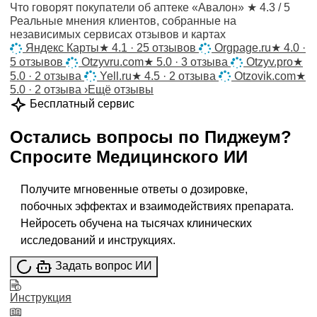
Что говорят покупатели об аптеке «Авалон»
★ 4.3 / 5
Реальные мнения клиентов, собранные на
независимых сервисах отзывов и картах
Яндекс Карты
★
4.1 · 25 отзывов
Orgpage.ru
★
4.0 ·
5 отзывов
Otzyvru.com
★
5.0 · 3 отзыва
Otzyv.pro
★
5.0 · 2 отзыва
Yell.ru
★
4.5 · 2 отзыва
Otzovik.com
★
5.0 · 2 отзыва
›
Ещё отзывы
Бесплатный сервис
Остались вопросы по
Пиджеум
?
Спросите
Медицинского ИИ
Получите мгновенные ответы о дозировке,
побочных эффектах и взаимодействиях препарата.
Нейросеть обучена на тысячах клинических
исследований и инструкциях.
Задать вопрос ИИ
Инструкция