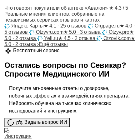
Что говорят покупатели об аптеке «Авалон»
★ 4.3 / 5
Реальные мнения клиентов, собранные на
независимых сервисах отзывов и картах
Яндекс Карты
★
4.1 · 25 отзывов
Orgpage.ru
★
4.0 ·
5 отзывов
Otzyvru.com
★
5.0 · 3 отзыва
Otzyv.pro
★
5.0 · 2 отзыва
Yell.ru
★
4.5 · 2 отзыва
Otzovik.com
★
5.0 · 2 отзыва
›
Ещё отзывы
Бесплатный сервис
Остались вопросы по
Севикар
?
Спросите
Медицинского ИИ
Получите мгновенные ответы о дозировке,
побочных эффектах и взаимодействиях препарата.
Нейросеть обучена на тысячах клинических
исследований и инструкциях.
Задать вопрос ИИ
Инструкция