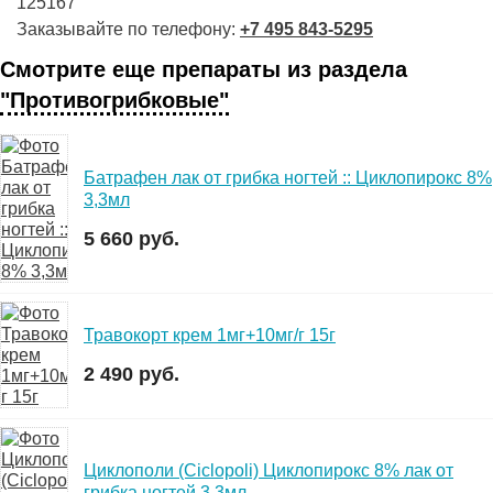
125167
Заказывайте по телефону:
+7 495 843-5295
Смотрите еще препараты из раздела
"Противогрибковые"
Батрафен лак от грибка ногтей :: Циклопирокс 8%
3,3мл
5 660 руб.
Травокорт крем 1мг+10мг/г 15г
2 490 руб.
Циклополи (Сiclopoli) Циклопирокс 8% лак от
грибка ногтей 3.3мл