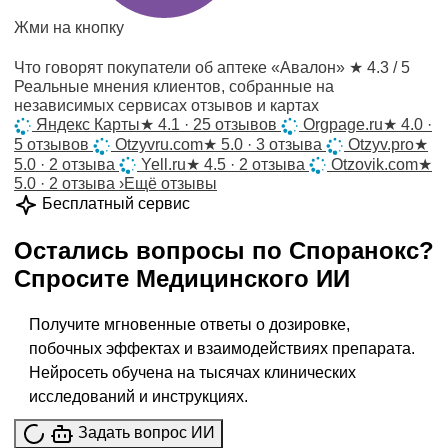
Жми на кнопку
Что говорят покупатели об аптеке «Авалон»
★ 4.3 / 5
Реальные мнения клиентов, собранные на
независимых сервисах отзывов и картах
Яндекс Карты
★
4.1 · 25 отзывов
Orgpage.ru
★
4.0 ·
5 отзывов
Otzyvru.com
★
5.0 · 3 отзыва
Otzyv.pro
★
5.0 · 2 отзыва
Yell.ru
★
4.5 · 2 отзыва
Otzovik.com
★
5.0 · 2 отзыва
›
Ещё отзывы
Бесплатный сервис
Остались вопросы по
Споранокс
?
Спросите
Медицинского ИИ
Получите мгновенные ответы о дозировке,
побочных эффектах и взаимодействиях препарата.
Нейросеть обучена на тысячах клинических
исследований и инструкциях.
Задать вопрос ИИ