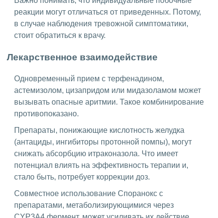
Важно понимать, что индивидуальные побочные
реакции могут отличаться от приведенных. Потому,
в случае наблюдения тревожной симптоматики,
стоит обратиться к врачу.
Лекарственное взаимодействие
Одновременный прием с терфенадином,
астемизолом, цизапридом или мидазоламом может
вызывать опасные аритмии. Такое комбинирование
противопоказано.
Препараты, понижающие кислотность желудка
(антациды, ингибиторы протонной помпы), могут
снижать абсорбцию итраконазола. Что имеет
потенциал влиять на эффективность терапии и,
стало быть, потребует коррекции доз.
Совместное использование Споранокс с
препаратами, метаболизирующимися через
CYP3A4 фермент, может усиливать их действие