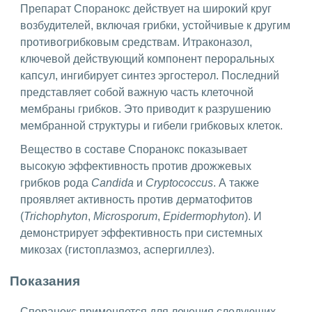
Препарат Споранокс действует на широкий круг
возбудителей, включая грибки, устойчивые к другим
противогрибковым средствам. Итраконазол,
ключевой действующий компонент пероральных
капсул, ингибирует синтез эргостерол. Последний
представляет собой важную часть клеточной
мембраны грибков. Это приводит к разрушению
мембранной структуры и гибели грибковых клеток.
Вещество в составе Споранокс показывает
высокую эффективность против дрожжевых
грибков рода
Candida
и
Cryptococcus
. А также
проявляет активность против дерматофитов
(
Trichophyton
,
Microsporum
,
Epidermophyton
). И
демонстрирует эффективность при системных
микозах (гистоплазмоз, аспергиллез).
Показания
Споранокс применяется для лечения следующих