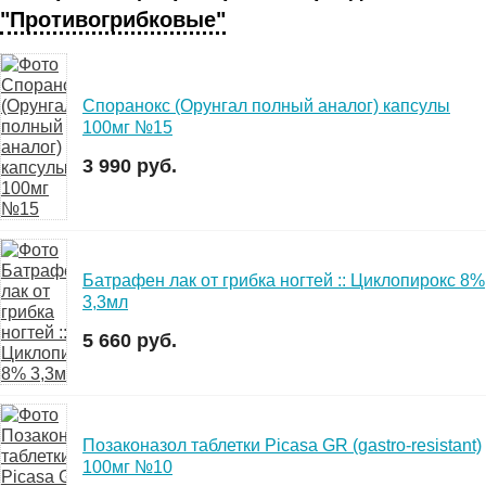
"Противогрибковые"
Споранокс (Орунгал полный аналог) капсулы
100мг №15
3 990 руб.
Батрафен лак от грибка ногтей :: Циклопирокс 8%
3,3мл
5 660 руб.
Позаконазол таблетки Picasa GR (gastro-resistant)
100мг №10