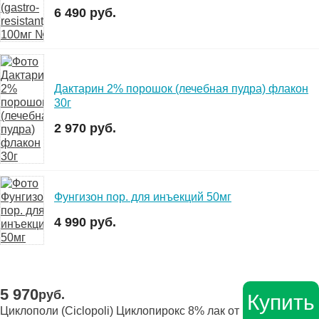
6 490 руб.
Дактарин 2% порошок (лечебная пудра) флакон
30г
2 970 руб.
Фунгизон пор. для инъекций 50мг
4 990 руб.
5 970
руб.
Купить
Циклополи (Сiclopoli) Циклопирокс 8% лак от