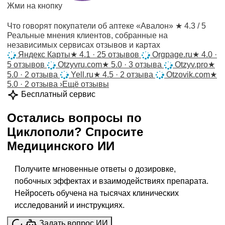
Жми на кнопку
Что говорят покупатели об аптеке «Авалон»
★ 4.3 / 5
Реальные мнения клиентов, собранные на
независимых сервисах отзывов и картах
Яндекс Карты
★
4.1 · 25 отзывов
Orgpage.ru
★
4.0 ·
5 отзывов
Otzyvru.com
★
5.0 · 3 отзыва
Otzyv.pro
★
5.0 · 2 отзыва
Yell.ru
★
4.5 · 2 отзыва
Otzovik.com
★
5.0 · 2 отзыва
›
Ещё отзывы
Бесплатный сервис
Остались вопросы по
Циклополи
?
Спросите
Медицинского ИИ
Получите мгновенные ответы о дозировке,
побочных эффектах и взаимодействиях препарата.
Нейросеть обучена на тысячах клинических
исследований и инструкциях.
Задать вопрос ИИ