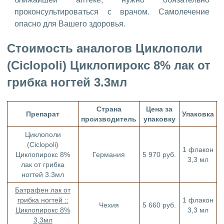
проконсультироваться с врачом. Самолечение
опасно для Вашего здоровья.
Стоимость аналогов Циклополи
(Сiclopoli) Циклопирокс 8% лак от
грибка ногтей 3.3мл
Страна
Цена за
Препарат
Упаковка
производитель
упаковку
Циклополи
(Сiclopoli)
1 флакон
Циклопирокс 8%
Германия
5 970 руб.
3,3 мл
лак от грибка
ногтей 3.3мл
Батрафен лак от
грибка ногтей ::
1 флакон
Чехия
5 660 руб.
Циклопирокс 8%
3,3 мл
3,3мл