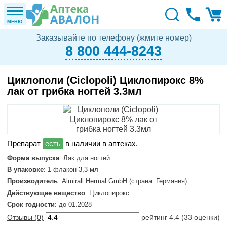
МЕНЮ
Заказывайте по телефону (жмите номер)
8 800 444-8243
Циклополи (Сiclopoli) Циклопирокс 8%
лак от грибка ногтей 3.3мл
в наличии в аптеках.
Форма выпуска
: Лак для ногтей
В упаковке
: 1 флакон 3,3 мл
Производитель
:
Almirall Hermal GmbH
(страна:
Германия
)
Действующее вещество
: Циклопирокс
Срок годности
: до 01.2028
Отзывы (
0
)
рейтинг
4.4
(
33
оценки)