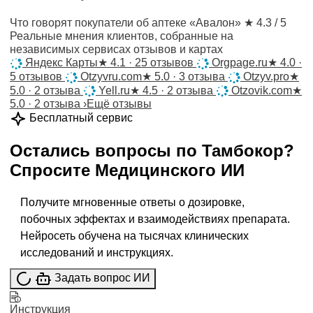
Что говорят покупатели об аптеке «Авалон»
★ 4.3 / 5
Реальные мнения клиентов, собранные на
независимых сервисах отзывов и картах
Яндекс Карты
★
4.1 · 25 отзывов
Orgpage.ru
★
4.0 ·
5 отзывов
Otzyvru.com
★
5.0 · 3 отзыва
Otzyv.pro
★
5.0 · 2 отзыва
Yell.ru
★
4.5 · 2 отзыва
Otzovik.com
★
5.0 · 2 отзыва
›
Ещё отзывы
Бесплатный сервис
Остались вопросы по
Тамбокор
?
Спросите
Медицинского ИИ
Получите мгновенные ответы о дозировке,
побочных эффектах и взаимодействиях препарата.
Нейросеть обучена на тысячах клинических
исследований и инструкциях.
Задать вопрос ИИ
Инструкция