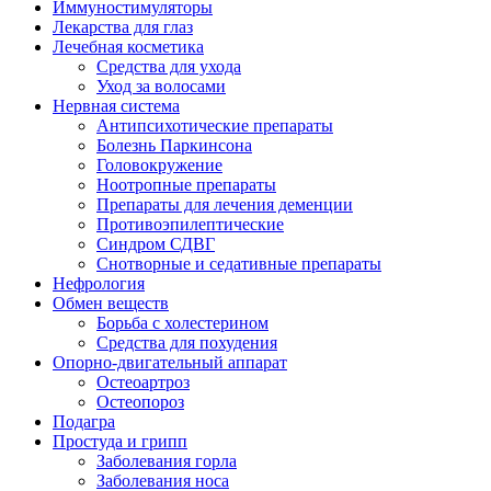
Иммуностимуляторы
Лекарства для глаз
Лечебная косметика
Средства для ухода
Уход за волосами
Нервная система
Антипсихотические препараты
Болезнь Паркинсона
Головокружение
Ноотропные препараты
Препараты для лечения деменции
Противоэпилептические
Синдром СДВГ
Снотворные и седативные препараты
Нефрология
Обмен веществ
Борьба с холестерином
Средства для похудения
Опорно-двигательный аппарат
Остеоартроз
Остеопороз
Подагра
Простуда и грипп
Заболевания горла
Заболевания носа