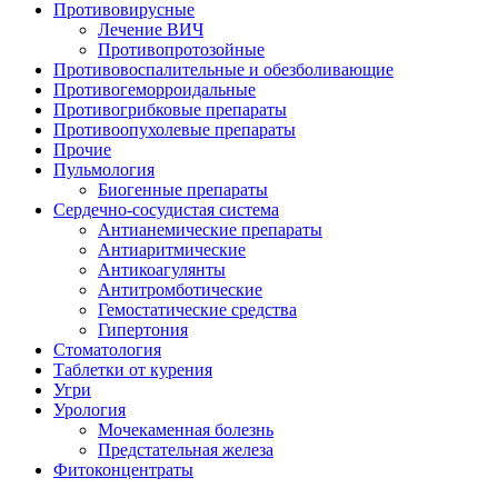
Противовирусные
Лечение ВИЧ
Противопротозойные
Противовоспалительные и обезболивающие
Противогеморроидальные
Противогрибковые препараты
Противоопухолевые препараты
Прочие
Пульмология
Биогенные препараты
Сердечно-сосудистая система
Антианемические препараты
Антиаритмические
Антикоагулянты
Антитромботические
Гемостатические средства
Гипертония
Стоматология
Таблетки от курения
Угри
Урология
Мочекаменная болезнь
Предстательная железа
Фитоконцентраты