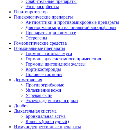
Слабительные препараты
Энтеросорбенты
Гепатопротектор
Гинекологические препараты
Антисептики и противомикробные препараты
Для нормализации вагинальной микрофлоры
Препараты при климаксе
Эстрогены
Гомеопатические средства
Гормональные препараты
Гормоны гипоталамуса
Гормоны для системного применения
Гормоны щитовидной железы
Кортикостероиды
Половые гормоны
Дерматология
Противогрибковые
Увлажнение кожи
Угревая сыпь
Экзема, дерматит, псориаз
Диабет
Дыхательная система
Бронхиальная астма
Кашель (простудный)
Иммунодепрессивные препараты