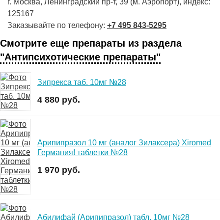
г. Москва, Ленинградский пр-т, 39 (м. Аэропорт), индекс:
125167
Заказывайте по телефону:
+7 495 843-5295
Смотрите еще препараты из раздела
"Антипсихотические препараты"
Зипрекса таб. 10мг №28
4 880 руб.
Арипипразол 10 мг (аналог Зилаксера) Xiromed
Германия! таблетки №28
1 970 руб.
Абилифай (Арипипразол) табл. 10мг №28