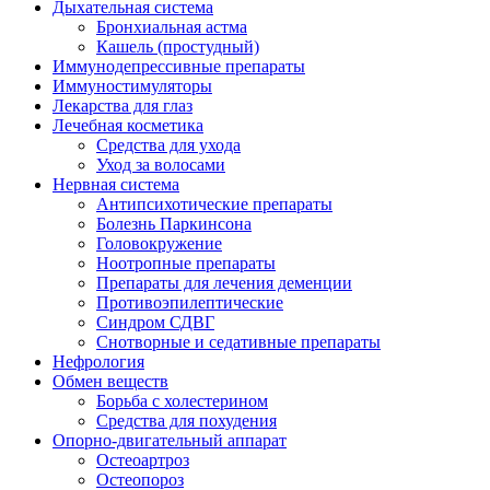
Дыхательная система
Бронхиальная астма
Кашель (простудный)
Иммунодепрессивные препараты
Иммуностимуляторы
Лекарства для глаз
Лечебная косметика
Средства для ухода
Уход за волосами
Нервная система
Антипсихотические препараты
Болезнь Паркинсона
Головокружение
Ноотропные препараты
Препараты для лечения деменции
Противоэпилептические
Синдром СДВГ
Снотворные и седативные препараты
Нефрология
Обмен веществ
Борьба с холестерином
Средства для похудения
Опорно-двигательный аппарат
Остеоартроз
Остеопороз