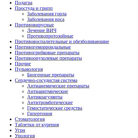
Подагра
Простуда и грипп
Заболевания горла
Заболевания носа
Противовирусные
Лечение ВИЧ
Противопротозойные
Противовоспалительные и обезболивающие
Противогеморроидальные
Противогрибковые препараты
Противоопухолевые препараты
Прочие
Пульмология
Биогенные препараты
Сердечно-сосудистая система
Антианемические препараты
Антиаритмические
Антикоагулянты
Антитромботические
Гемостатические средства
Гипертония
Стоматология
Таблетки от курения
Угри
Урология