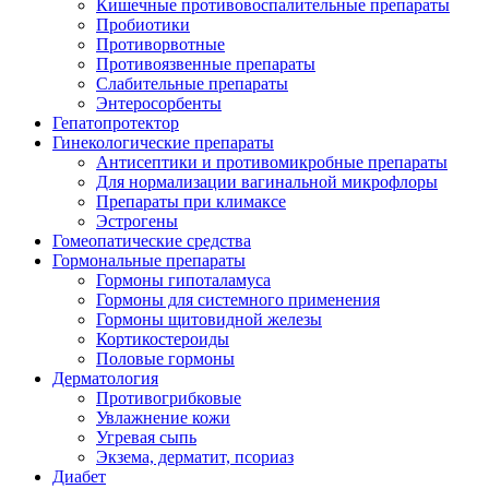
Кишечные противовоспалительные препараты
Пробиотики
Противорвотные
Противоязвенные препараты
Слабительные препараты
Энтеросорбенты
Гепатопротектор
Гинекологические препараты
Антисептики и противомикробные препараты
Для нормализации вагинальной микрофлоры
Препараты при климаксе
Эстрогены
Гомеопатические средства
Гормональные препараты
Гормоны гипоталамуса
Гормоны для системного применения
Гормоны щитовидной железы
Кортикостероиды
Половые гормоны
Дерматология
Противогрибковые
Увлажнение кожи
Угревая сыпь
Экзема, дерматит, псориаз
Диабет