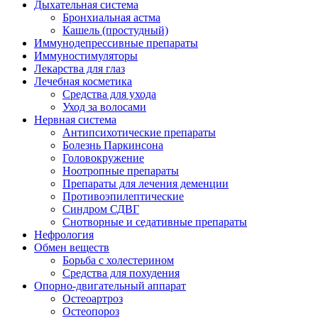
Дыхательная система
Бронхиальная астма
Кашель (простудный)
Иммунодепрессивные препараты
Иммуностимуляторы
Лекарства для глаз
Лечебная косметика
Средства для ухода
Уход за волосами
Нервная система
Антипсихотические препараты
Болезнь Паркинсона
Головокружение
Ноотропные препараты
Препараты для лечения деменции
Противоэпилептические
Синдром СДВГ
Снотворные и седативные препараты
Нефрология
Обмен веществ
Борьба с холестерином
Средства для похудения
Опорно-двигательный аппарат
Остеоартроз
Остеопороз