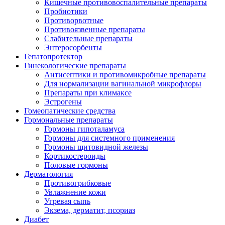
Кишечные противовоспалительные препараты
Пробиотики
Противорвотные
Противоязвенные препараты
Слабительные препараты
Энтеросорбенты
Гепатопротектор
Гинекологические препараты
Антисептики и противомикробные препараты
Для нормализации вагинальной микрофлоры
Препараты при климаксе
Эстрогены
Гомеопатические средства
Гормональные препараты
Гормоны гипоталамуса
Гормоны для системного применения
Гормоны щитовидной железы
Кортикостероиды
Половые гормоны
Дерматология
Противогрибковые
Увлажнение кожи
Угревая сыпь
Экзема, дерматит, псориаз
Диабет