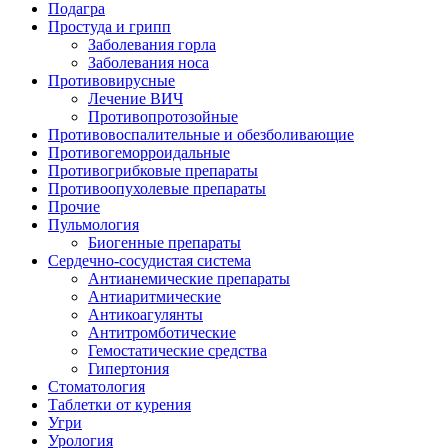
Подагра
Простуда и грипп
Заболевания горла
Заболевания носа
Противовирусные
Лечение ВИЧ
Противопротозойные
Противовоспалительные и обезболивающие
Противогеморроидальные
Противогрибковые препараты
Противоопухолевые препараты
Прочие
Пульмология
Биогенные препараты
Сердечно-сосудистая система
Антианемические препараты
Антиаритмические
Антикоагулянты
Антитромботические
Гемостатические средства
Гипертония
Стоматология
Таблетки от курения
Угри
Урология