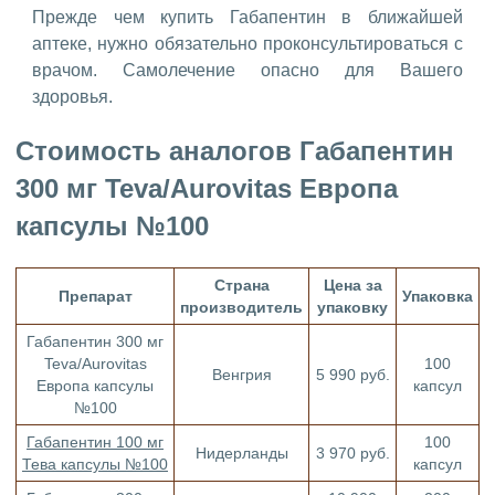
Прежде чем купить Габапентин в ближайшей
аптеке, нужно обязательно проконсультироваться с
врачом. Самолечение опасно для Вашего
здоровья.
Стоимость аналогов Габапентин
300 мг Teva/Aurovitas Европа
капсулы №100
Страна
Цена за
Препарат
Упаковка
производитель
упаковку
Габапентин 300 мг
Teva/Aurovitas
100
Венгрия
5 990 руб.
Европа капсулы
капсул
№100
Габапентин 100 мг
100
Нидерланды
3 970 руб.
Тева капсулы №100
капсул