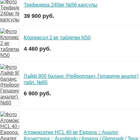
Текфидера 240мг №56 капсулы
39 900 руб.
Клопиксол 2 мг таблетки N50
4 460 руб.
Лайф 900 баланс (Нейроплант, Гелариум аналог)
табл. №60
6 900 руб.
Атомоксетин HCL 40 мг Европа :: Аналог
Когниттера :: Aurobindo / Amarox / Glenmark / Teva