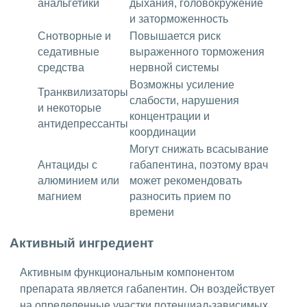
анальгетики
дыхания, головокружение
и заторможенность
Снотворные и
Повышается риск
седативные
выраженного торможения
средства
нервной системы
Возможны усиление
Транквилизаторы
слабости, нарушения
и некоторые
концентрации и
антидепрессанты
координации
Могут снижать всасывание
Антациды с
габапентина, поэтому врач
алюминием или
может рекомендовать
магнием
разносить прием по
времени
Активный ингредиент
Активным функциональным компонентом
препарата является габапентин. Он воздействует
на определенные участки потенциал-зависимых