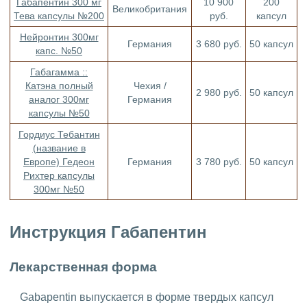
Габапентин 300 мг
10 900
200
Великобритания
Тева капсулы №200
руб.
капсул
Нейронтин 300мг
Германия
3 680 руб.
50 капсул
капс. №50
Габагамма ::
Катэна полный
Чехия /
2 980 руб.
50 капсул
аналог 300мг
Германия
капсулы №50
Гордиус Тебантин
(название в
Европе) Гедеон
Германия
3 780 руб.
50 капсул
Рихтер капсулы
300мг №50
Инструкция Габапентин
Лекарственная форма
Gabapentin выпускается в форме твердых капсул