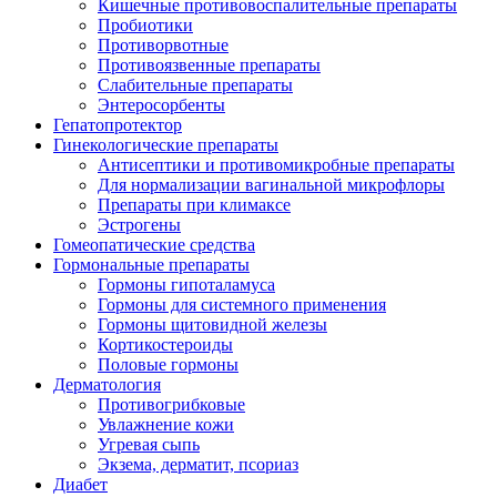
Кишечные противовоспалительные препараты
Пробиотики
Противорвотные
Противоязвенные препараты
Слабительные препараты
Энтеросорбенты
Гепатопротектор
Гинекологические препараты
Антисептики и противомикробные препараты
Для нормализации вагинальной микрофлоры
Препараты при климаксе
Эстрогены
Гомеопатические средства
Гормональные препараты
Гормоны гипоталамуса
Гормоны для системного применения
Гормоны щитовидной железы
Кортикостероиды
Половые гормоны
Дерматология
Противогрибковые
Увлажнение кожи
Угревая сыпь
Экзема, дерматит, псориаз
Диабет