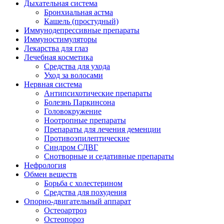
Дыхательная система
Бронхиальная астма
Кашель (простудный)
Иммунодепрессивные препараты
Иммуностимуляторы
Лекарства для глаз
Лечебная косметика
Средства для ухода
Уход за волосами
Нервная система
Антипсихотические препараты
Болезнь Паркинсона
Головокружение
Ноотропные препараты
Препараты для лечения деменции
Противоэпилептические
Синдром СДВГ
Снотворные и седативные препараты
Нефрология
Обмен веществ
Борьба с холестерином
Средства для похудения
Опорно-двигательный аппарат
Остеоартроз
Остеопороз