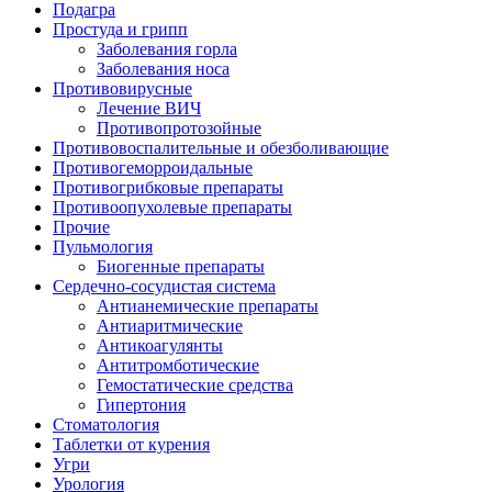
Подагра
Простуда и грипп
Заболевания горла
Заболевания носа
Противовирусные
Лечение ВИЧ
Противопротозойные
Противовоспалительные и обезболивающие
Противогеморроидальные
Противогрибковые препараты
Противоопухолевые препараты
Прочие
Пульмология
Биогенные препараты
Сердечно-сосудистая система
Антианемические препараты
Антиаритмические
Антикоагулянты
Антитромботические
Гемостатические средства
Гипертония
Стоматология
Таблетки от курения
Угри
Урология