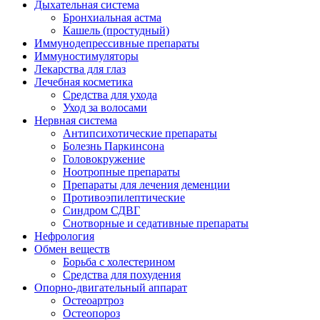
Дыхательная система
Бронхиальная астма
Кашель (простудный)
Иммунодепрессивные препараты
Иммуностимуляторы
Лекарства для глаз
Лечебная косметика
Средства для ухода
Уход за волосами
Нервная система
Антипсихотические препараты
Болезнь Паркинсона
Головокружение
Ноотропные препараты
Препараты для лечения деменции
Противоэпилептические
Синдром СДВГ
Снотворные и седативные препараты
Нефрология
Обмен веществ
Борьба с холестерином
Средства для похудения
Опорно-двигательный аппарат
Остеоартроз
Остеопороз