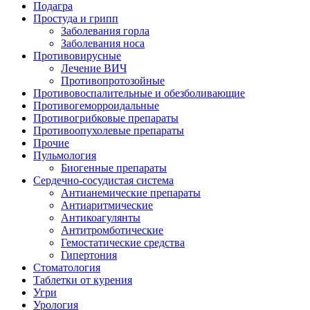
Подагра
Простуда и грипп
Заболевания горла
Заболевания носа
Противовирусные
Лечение ВИЧ
Противопротозойные
Противовоспалительные и обезболивающие
Противогеморроидальные
Противогрибковые препараты
Противоопухолевые препараты
Прочие
Пульмология
Биогенные препараты
Сердечно-сосудистая система
Антианемические препараты
Антиаритмические
Антикоагулянты
Антитромботические
Гемостатические средства
Гипертония
Стоматология
Таблетки от курения
Угри
Урология