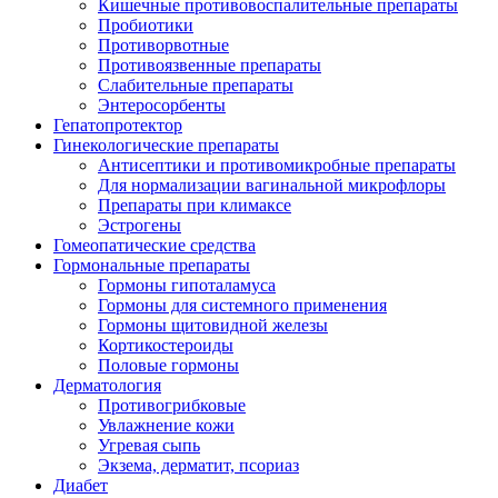
Кишечные противовоспалительные препараты
Пробиотики
Противорвотные
Противоязвенные препараты
Слабительные препараты
Энтеросорбенты
Гепатопротектор
Гинекологические препараты
Антисептики и противомикробные препараты
Для нормализации вагинальной микрофлоры
Препараты при климаксе
Эстрогены
Гомеопатические средства
Гормональные препараты
Гормоны гипоталамуса
Гормоны для системного применения
Гормоны щитовидной железы
Кортикостероиды
Половые гормоны
Дерматология
Противогрибковые
Увлажнение кожи
Угревая сыпь
Экзема, дерматит, псориаз
Диабет