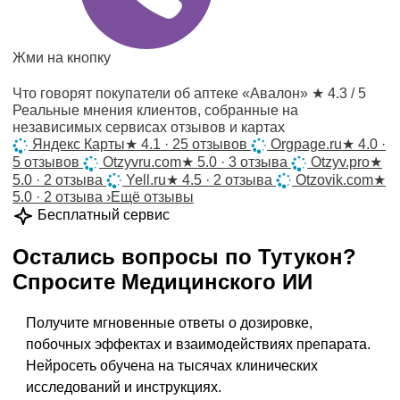
Жми на кнопку
Что говорят покупатели об аптеке «Авалон»
★ 4.3 / 5
Реальные мнения клиентов, собранные на
независимых сервисах отзывов и картах
Яндекс Карты
★
4.1 · 25 отзывов
Orgpage.ru
★
4.0 ·
5 отзывов
Otzyvru.com
★
5.0 · 3 отзыва
Otzyv.pro
★
5.0 · 2 отзыва
Yell.ru
★
4.5 · 2 отзыва
Otzovik.com
★
5.0 · 2 отзыва
›
Ещё отзывы
Бесплатный сервис
Остались вопросы по
Тутукон
?
Спросите
Медицинского ИИ
Получите мгновенные ответы о дозировке,
побочных эффектах и взаимодействиях препарата.
Нейросеть обучена на тысячах клинических
исследований и инструкциях.