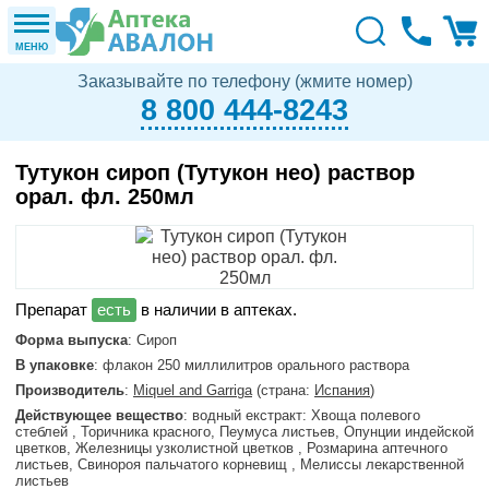
МЕНЮ
Заказывайте по телефону (жмите номер)
8 800 444-8243
Тутукон сироп (Тутукон нео) раствор
орал. фл. 250мл
в наличии в аптеках.
Форма выпуска
: Сироп
В упаковке
: флакон 250 миллилитров орального раствора
Производитель
:
Miquel and Garriga
(страна:
Испания
)
Действующее вещество
: водный екстракт: Хвоща полевого
стеблей , Торичника красного, Пеумуса листьев, Опунции индейской
цветков, Железницы узколистной цветков , Розмарина аптечного
листьев, Свинороя пальчатого корневищ , Мелиссы лекарственной
листьев