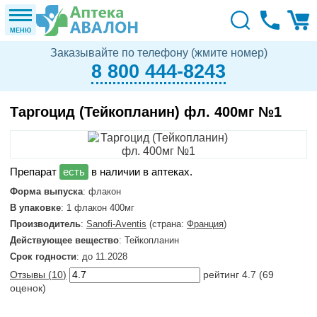
МЕНЮ
Заказывайте по телефону (жмите номер)
8 800 444-8243
Таргоцид (Тейкопланин) фл. 400мг №1
в наличии в аптеках.
Форма выпуска
: флакон
В упаковке
: 1 флакон 400мг
Производитель
:
Sanofi-Aventis
(страна:
Франция
)
Действующее вещество
: Тейкопланин
Срок годности
: до 11.2028
Отзывы (
10
)
рейтинг
4.7
(
69
оценок)