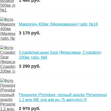
1 480 руб.
Макропен 400мг (Мидекамицин) табл. №16
3 170 руб.
Спарфлоксацин Spar (Флоксимар, Спарфло)
200мг табл. №6
3 290 руб.
Пенидуре (Penidure, полный аналог Ретарпена)
1,2 млн МЕ для в/м ин. (5 ампул/уп.)!!
2 970 руб.