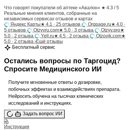
Что говорят покупатели об аптеке «Авалон»
★ 4.3 / 5
Реальные мнения клиентов, собранные на
независимых сервисах отзывов и картах
Яндекс Карты
★
4.1 · 25 отзывов
Orgpage.ru
★
4.0 ·
5 отзывов
Otzyvru.com
★
5.0 · 3 отзыва
Otzyv.pro
★
5.0 · 2 отзыва
Yell.ru
★
4.5 · 2 отзыва
Otzovik.com
★
5.0 · 2 отзыва
›
Ещё отзывы
Бесплатный сервис
Остались вопросы по
Таргоцид
?
Спросите
Медицинского ИИ
Получите мгновенные ответы о дозировке,
побочных эффектах и взаимодействиях препарата.
Нейросеть обучена на тысячах клинических
исследований и инструкциях.
Задать вопрос ИИ
Инструкция