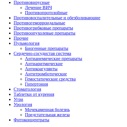
Противовирусные
Лечение ВИЧ
Противопротозойные
Противовоспалительные и обезболивающие
Противогеморроидальные
Противогрибковые препараты
Противоопухолевые препараты
Прочие
Пульмология
Биогенные препараты
Сердечно-сосудистая система
Антианемические препараты
Антиаритмические
Антикоагулянты
Антитромботические
Гемостатические средства
Гипертония
Стоматология
Таблетки от курения
Угри
Урология
Мочекаменная болезнь
Предстательная железа
Фитоконцентраты