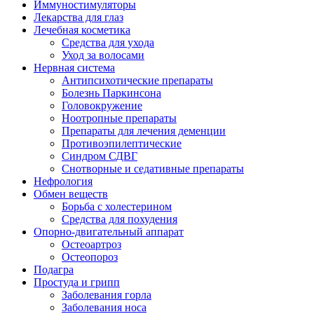
Иммуностимуляторы
Лекарства для глаз
Лечебная косметика
Средства для ухода
Уход за волосами
Нервная система
Антипсихотические препараты
Болезнь Паркинсона
Головокружение
Ноотропные препараты
Препараты для лечения деменции
Противоэпилептические
Синдром СДВГ
Снотворные и седативные препараты
Нефрология
Обмен веществ
Борьба с холестерином
Средства для похудения
Опорно-двигательный аппарат
Остеоартроз
Остеопороз
Подагра
Простуда и грипп
Заболевания горла
Заболевания носа