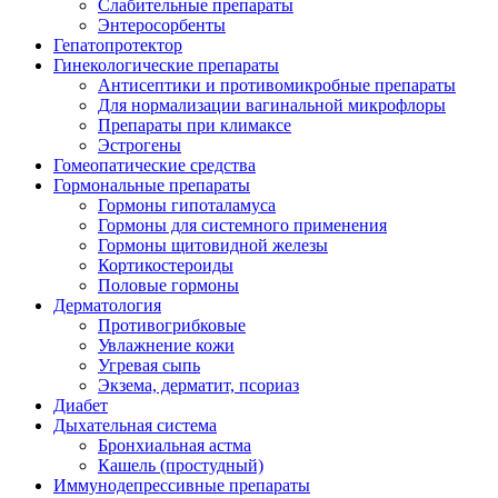
Слабительные препараты
Энтеросорбенты
Гепатопротектор
Гинекологические препараты
Антисептики и противомикробные препараты
Для нормализации вагинальной микрофлоры
Препараты при климаксе
Эстрогены
Гомеопатические средства
Гормональные препараты
Гормоны гипоталамуса
Гормоны для системного применения
Гормоны щитовидной железы
Кортикостероиды
Половые гормоны
Дерматология
Противогрибковые
Увлажнение кожи
Угревая сыпь
Экзема, дерматит, псориаз
Диабет
Дыхательная система
Бронхиальная астма
Кашель (простудный)
Иммунодепрессивные препараты