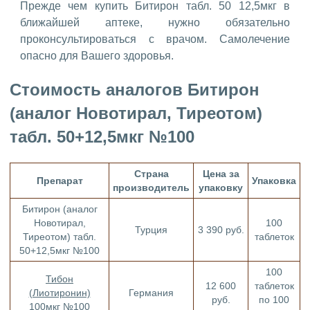
Прежде чем купить Битирон табл. 50 12,5мкг в
ближайшей аптеке, нужно обязательно
проконсультироваться с врачом. Самолечение
опасно для Вашего здоровья.
Стоимость аналогов Битирон
(аналог Новотирал, Тиреотом)
табл. 50+12,5мкг №100
Страна
Цена за
Препарат
Упаковка
производитель
упаковку
Битирон (аналог
Новотирал,
100
Турция
3 390 руб.
Тиреотом) табл.
таблеток
50+12,5мкг №100
100
Тибон
12 600
таблеток
(Лиотиронин)
Германия
руб.
по 100
100мкг №100