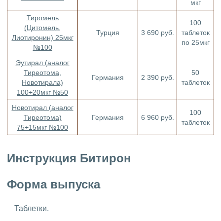
мкг
Тиромель
100
(Цитомель,
Турция
3 690 руб.
таблеток
Лиотиронин) 25мкг
по 25мкг
№100
Эутирал (аналог
Тиреотома,
50
Германия
2 390 руб.
Новотирала)
таблеток
100+20мкг №50
Новотирал (аналог
100
Тиреотома)
Германия
6 960 руб.
таблеток
75+15мкг №100
Инструкция Битирон
Форма выпуска
Таблетки.