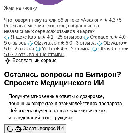
Жми на кнопку
Что говорят покупатели об аптеке «Авалон»
★ 4.3 / 5
Реальные мнения клиентов, собранные на
независимых сервисах отзывов и картах
Яндекс Карты
★
4.1 · 25 отзывов
Orgpage.ru
★
4.0 ·
5 отзывов
Otzyvru.com
★
5.0 · 3 отзыва
Otzyv.pro
★
5.0 · 2 отзыва
Yell.ru
★
4.5 · 2 отзыва
Otzovik.com
★
5.0 · 2 отзыва
›
Ещё отзывы
Бесплатный сервис
Остались вопросы по
Битирон
?
Спросите
Медицинского ИИ
Получите мгновенные ответы о дозировке,
побочных эффектах и взаимодействиях препарата.
Нейросеть обучена на тысячах клинических
исследований и инструкциях.
Задать вопрос ИИ