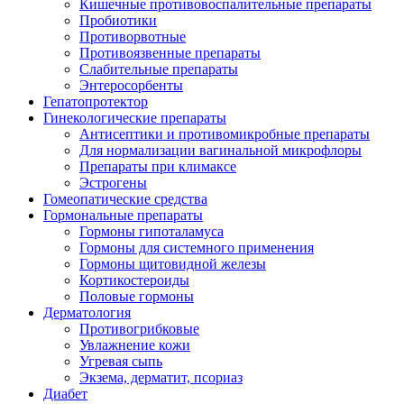
Кишечные противовоспалительные препараты
Пробиотики
Противорвотные
Противоязвенные препараты
Слабительные препараты
Энтеросорбенты
Гепатопротектор
Гинекологические препараты
Антисептики и противомикробные препараты
Для нормализации вагинальной микрофлоры
Препараты при климаксе
Эстрогены
Гомеопатические средства
Гормональные препараты
Гормоны гипоталамуса
Гормоны для системного применения
Гормоны щитовидной железы
Кортикостероиды
Половые гормоны
Дерматология
Противогрибковые
Увлажнение кожи
Угревая сыпь
Экзема, дерматит, псориаз
Диабет