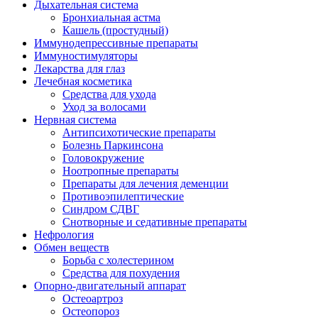
Дыхательная система
Бронхиальная астма
Кашель (простудный)
Иммунодепрессивные препараты
Иммуностимуляторы
Лекарства для глаз
Лечебная косметика
Средства для ухода
Уход за волосами
Нервная система
Антипсихотические препараты
Болезнь Паркинсона
Головокружение
Ноотропные препараты
Препараты для лечения деменции
Противоэпилептические
Синдром СДВГ
Снотворные и седативные препараты
Нефрология
Обмен веществ
Борьба с холестерином
Средства для похудения
Опорно-двигательный аппарат
Остеоартроз
Остеопороз