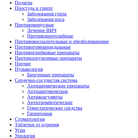
Подагра
Простуда и грипп
Заболевания горла
Заболевания носа
Противовирусные
Лечение ВИЧ
Противопротозойные
Противовоспалительные и обезболивающие
Противогеморроидальные
Противогрибковые препараты
Противоопухолевые препараты
Прочие
Пульмология
Биогенные препараты
Сердечно-сосудистая система
Антианемические препараты
Антиаритмические
Антикоагулянты
Антитромботические
Гемостатические средства
Гипертония
Стоматология
Таблетки от курения
Угри
Урология