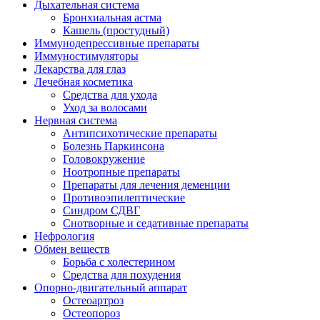
Дыхательная система
Бронхиальная астма
Кашель (простудный)
Иммунодепрессивные препараты
Иммуностимуляторы
Лекарства для глаз
Лечебная косметика
Средства для ухода
Уход за волосами
Нервная система
Антипсихотические препараты
Болезнь Паркинсона
Головокружение
Ноотропные препараты
Препараты для лечения деменции
Противоэпилептические
Синдром СДВГ
Снотворные и седативные препараты
Нефрология
Обмен веществ
Борьба с холестерином
Средства для похудения
Опорно-двигательный аппарат
Остеоартроз
Остеопороз