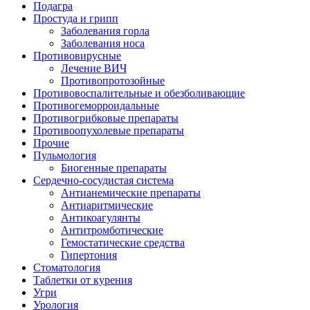
Подагра
Простуда и грипп
Заболевания горла
Заболевания носа
Противовирусные
Лечение ВИЧ
Противопротозойные
Противовоспалительные и обезболивающие
Противогеморроидальные
Противогрибковые препараты
Противоопухолевые препараты
Прочие
Пульмология
Биогенные препараты
Сердечно-сосудистая система
Антианемические препараты
Антиаритмические
Антикоагулянты
Антитромботические
Гемостатические средства
Гипертония
Стоматология
Таблетки от курения
Угри
Урология