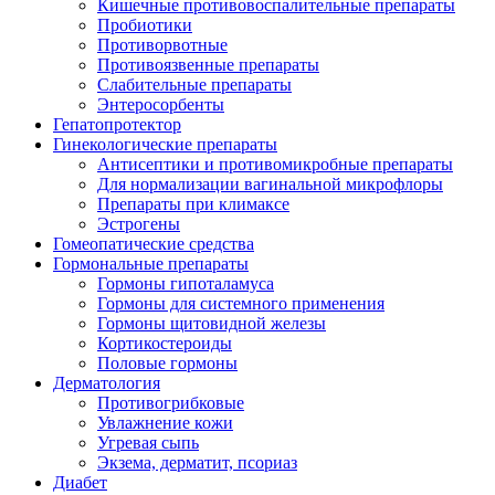
Кишечные противовоспалительные препараты
Пробиотики
Противорвотные
Противоязвенные препараты
Слабительные препараты
Энтеросорбенты
Гепатопротектор
Гинекологические препараты
Антисептики и противомикробные препараты
Для нормализации вагинальной микрофлоры
Препараты при климаксе
Эстрогены
Гомеопатические средства
Гормональные препараты
Гормоны гипоталамуса
Гормоны для системного применения
Гормоны щитовидной железы
Кортикостероиды
Половые гормоны
Дерматология
Противогрибковые
Увлажнение кожи
Угревая сыпь
Экзема, дерматит, псориаз
Диабет