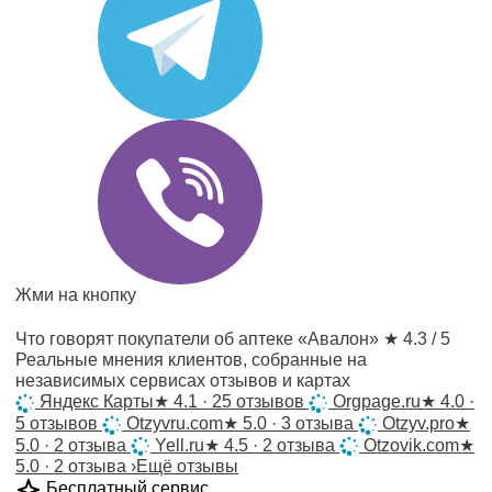
Жми на кнопку
Что говорят покупатели об аптеке «Авалон»
★ 4.3 / 5
Реальные мнения клиентов, собранные на
независимых сервисах отзывов и картах
Яндекс Карты
★
4.1 · 25 отзывов
Orgpage.ru
★
4.0 ·
5 отзывов
Otzyvru.com
★
5.0 · 3 отзыва
Otzyv.pro
★
5.0 · 2 отзыва
Yell.ru
★
4.5 · 2 отзыва
Otzovik.com
★
5.0 · 2 отзыва
›
Ещё отзывы
Бесплатный сервис