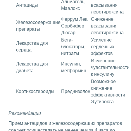
Альмагель,
Антациды
всасывания
Маалокс
левотироксина
Феррум Лек,
Снижение
Железосодержащие
Сорбифер
всасывания
препараты
Дюсар
левотироксина
Бета-
Усиление
Лекарства для
блокаторы,
сердечных
сердца
нитраты
эффектов
Изменение
Лекарства для
Инсулин,
чувствительности
диабета
метформин
к инсулину
Возможное
снижение
Кортикостероиды
Преднизолон
эффективности
Эутирокса
Рекомендации
Прием антацидов и железосодержащих препаратов
следует осуществлять не менее чем за 4 часа до