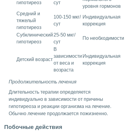
гипотиреоз
сут
уровня гормонов
Средний и
100-150 мкг/
Индивидуальная
тяжелый
сут
коррекция
гипотиреоз
Субклинический
25-50 мкг/
По необходимости
гипотиреоз
сут
В
зависимости
Индивидуальная
Детский возраст
от веса и
коррекция
возраста
Продолжительность лечения
Длительность терапии определяется
индивидуально в зависимости от причины
гипотиреоза и реакции организма на лечение.
Обычно лечение продолжается пожизненно.
Побочные действия